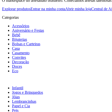
O marketplace do artesanato brasileiro. Conectamos artesãs talentosas
Explorar produtos
Entrar na minha conta
Abrir minha loja
Central de A
Categorias
Acessórios
Aniversário e Festas
Bebê
Bijuterias
Bolsas e Carteiras
Casa
Casamento
Convites
Decoração
Doces
Eco
Infantil
Jogos e Brinquedos
Jóias
Lembrancinhas
Papel e Cia
Pets