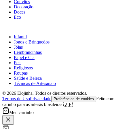
Convites
Decoração
Doces
Eco
Infantil
Jogos e Brinquedos
Jóias
Lembrancinhas
Papel e Cia
Pets
Religiosos
Roupas
Saúde e Beleza
Técnicas de Artesanato
©
2026
Elojinha. Todos os direitos reservados.
Termos de Uso
Privacidade
Feito com
Preferências de cookies
carinho para as artesãs brasileiras 🇧🇷
Meu carrinho