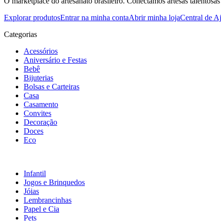
O marketplace do artesanato brasileiro. Conectamos artesãs talentosas
Explorar produtos
Entrar na minha conta
Abrir minha loja
Central de A
Categorias
Acessórios
Aniversário e Festas
Bebê
Bijuterias
Bolsas e Carteiras
Casa
Casamento
Convites
Decoração
Doces
Eco
Infantil
Jogos e Brinquedos
Jóias
Lembrancinhas
Papel e Cia
Pets