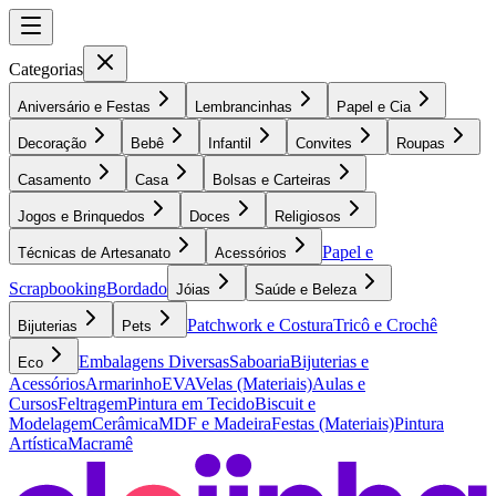
Categorias
Aniversário e Festas
Lembrancinhas
Papel e Cia
Decoração
Bebê
Infantil
Convites
Roupas
Casamento
Casa
Bolsas e Carteiras
Jogos e Brinquedos
Doces
Religiosos
Papel e
Técnicas de Artesanato
Acessórios
Scrapbooking
Bordado
Jóias
Saúde e Beleza
Patchwork e Costura
Tricô e Crochê
Bijuterias
Pets
Embalagens Diversas
Saboaria
Bijuterias e
Eco
Acessórios
Armarinho
EVA
Velas (Materiais)
Aulas e
Cursos
Feltragem
Pintura em Tecido
Biscuit e
Modelagem
Cerâmica
MDF e Madeira
Festas (Materiais)
Pintura
Artística
Macramê