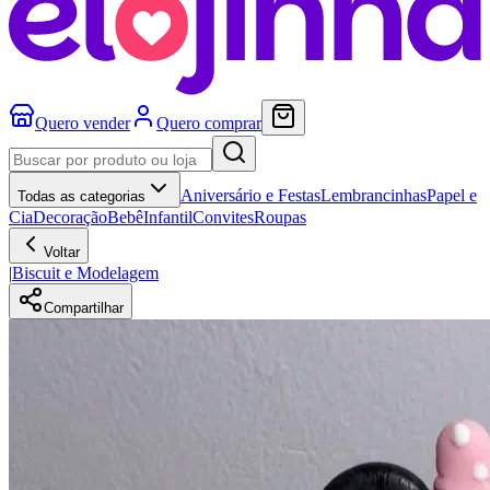
Quero vender
Quero comprar
Aniversário e Festas
Lembrancinhas
Papel e
Todas as categorias
Cia
Decoração
Bebê
Infantil
Convites
Roupas
Voltar
|
Biscuit e Modelagem
Compartilhar