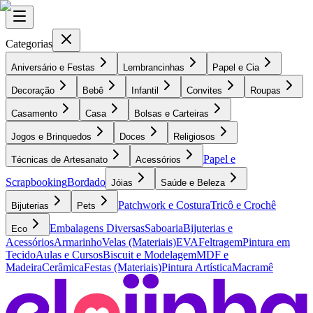
Categorias
Aniversário e Festas
Lembrancinhas
Papel e Cia
Decoração
Bebê
Infantil
Convites
Roupas
Casamento
Casa
Bolsas e Carteiras
Jogos e Brinquedos
Doces
Religiosos
Papel e
Técnicas de Artesanato
Acessórios
Scrapbooking
Bordado
Jóias
Saúde e Beleza
Patchwork e Costura
Tricô e Crochê
Bijuterias
Pets
Embalagens Diversas
Saboaria
Bijuterias e
Eco
Acessórios
Armarinho
Velas (Materiais)
EVA
Feltragem
Pintura em
Tecido
Aulas e Cursos
Biscuit e Modelagem
MDF e
Madeira
Cerâmica
Festas (Materiais)
Pintura Artística
Macramê