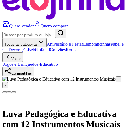
Quero vender
Quero comprar
Aniversário e Festas
Lembrancinhas
Papel e
Todas as categorias
Cia
Decoração
Bebê
Infantil
Convites
Roupas
Voltar
|
Jogos e Brinquedos
›
Educativo
Compartilhar
‹
›
Luva Pedagógica e Educativa
com 12 Instrumentos Musicais