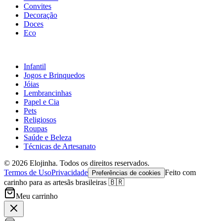
Convites
Decoração
Doces
Eco
Infantil
Jogos e Brinquedos
Jóias
Lembrancinhas
Papel e Cia
Pets
Religiosos
Roupas
Saúde e Beleza
Técnicas de Artesanato
©
2026
Elojinha. Todos os direitos reservados.
Termos de Uso
Privacidade
Feito com
Preferências de cookies
carinho para as artesãs brasileiras 🇧🇷
Meu carrinho