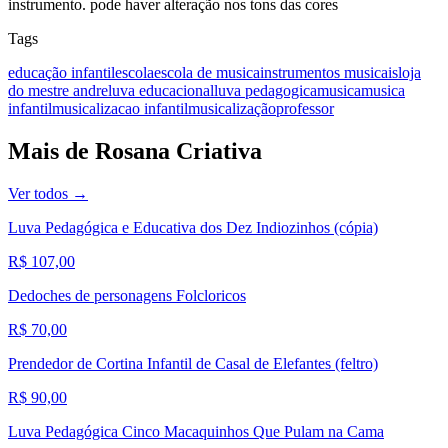
instrumento. pode haver alteração nos tons das cores
Tags
educação infantil
escola
escola de musica
instrumentos musicais
loja
do mestre andre
luva educacional
luva pedagogica
musica
musica
infantil
musicalizacao infantil
musicalização
professor
Mais de
Rosana Criativa
Ver todos →
Luva Pedagógica e Educativa dos Dez Indiozinhos (cópia)
R$ 107,00
Dedoches de personagens Folcloricos
R$ 70,00
Prendedor de Cortina Infantil de Casal de Elefantes (feltro)
R$ 90,00
Luva Pedagógica Cinco Macaquinhos Que Pulam na Cama