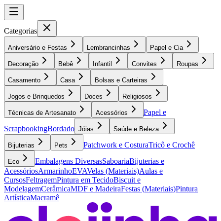
Categorias
Aniversário e Festas
Lembrancinhas
Papel e Cia
Decoração
Bebê
Infantil
Convites
Roupas
Casamento
Casa
Bolsas e Carteiras
Jogos e Brinquedos
Doces
Religiosos
Papel e
Técnicas de Artesanato
Acessórios
Scrapbooking
Bordado
Jóias
Saúde e Beleza
Patchwork e Costura
Tricô e Crochê
Bijuterias
Pets
Embalagens Diversas
Saboaria
Bijuterias e
Eco
Acessórios
Armarinho
EVA
Velas (Materiais)
Aulas e
Cursos
Feltragem
Pintura em Tecido
Biscuit e
Modelagem
Cerâmica
MDF e Madeira
Festas (Materiais)
Pintura
Artística
Macramê