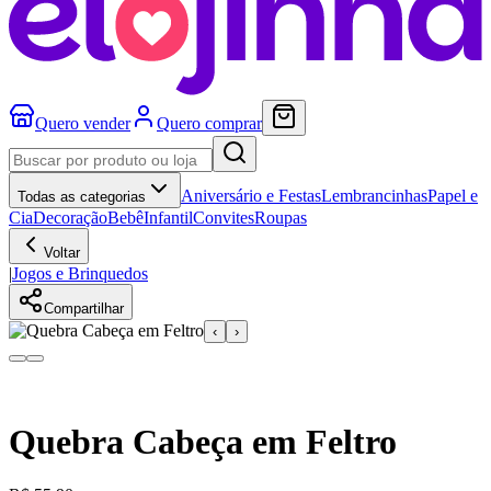
Quero vender
Quero comprar
Aniversário e Festas
Lembrancinhas
Papel e
Todas as categorias
Cia
Decoração
Bebê
Infantil
Convites
Roupas
Voltar
|
Jogos e Brinquedos
Compartilhar
‹
›
Quebra Cabeça em Feltro