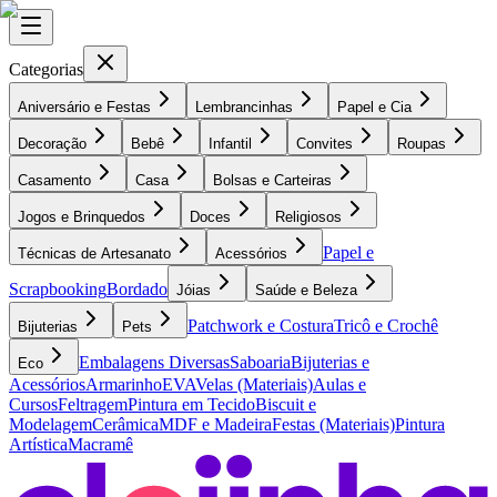
Categorias
Aniversário e Festas
Lembrancinhas
Papel e Cia
Decoração
Bebê
Infantil
Convites
Roupas
Casamento
Casa
Bolsas e Carteiras
Jogos e Brinquedos
Doces
Religiosos
Papel e
Técnicas de Artesanato
Acessórios
Scrapbooking
Bordado
Jóias
Saúde e Beleza
Patchwork e Costura
Tricô e Crochê
Bijuterias
Pets
Embalagens Diversas
Saboaria
Bijuterias e
Eco
Acessórios
Armarinho
EVA
Velas (Materiais)
Aulas e
Cursos
Feltragem
Pintura em Tecido
Biscuit e
Modelagem
Cerâmica
MDF e Madeira
Festas (Materiais)
Pintura
Artística
Macramê