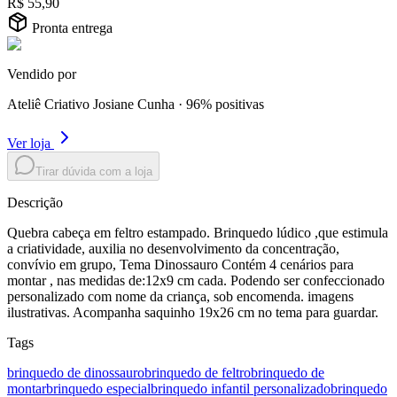
R$ 55,90
Pronta entrega
Vendido por
Ateliê Criativo Josiane Cunha
·
96
% positivas
Ver loja
Tirar dúvida com a loja
Descrição
Quebra cabeça em feltro estampado. Brinquedo lúdico ,que estimula
a criatividade, auxilia no desenvolvimento da concentração,
convívio em grupo, Tema Dinossauro Contém 4 cenários para
montar , nas medidas de:12x9 cm cada. Podendo ser confeccionado
personalizado com nome da criança, sob encomenda. imagens
ilustrativas. Acompanha saquinho 19x26 cm no tema para guardar.
Tags
brinquedo de dinossauro
brinquedo de feltro
brinquedo de
montar
brinquedo especial
brinquedo infantil personalizado
brinquedo