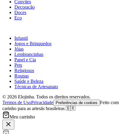
Convites
Decoração
Doces
Eco
Infantil
Jogos e Brinquedos
Jóias
Lembrancinhas
Papel e Cia
Pets
Religiosos
Roupas
Saúde e Beleza
Técnicas de Artesanato
©
2026
Elojinha. Todos os direitos reservados.
Termos de Uso
Privacidade
Feito com
Preferências de cookies
carinho para as artesãs brasileiras 🇧🇷
Meu carrinho