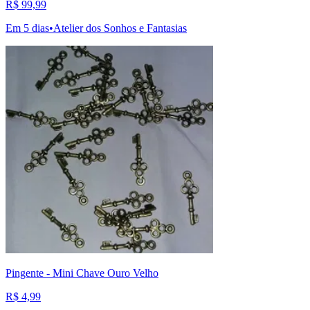
R$ 99,99
Em 5 dias
•
Atelier dos Sonhos e Fantasias
Pingente - Mini Chave Ouro Velho
R$ 4,99