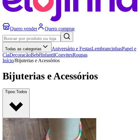
Quero vender
Quero comprar
Aniversário e Festas
Lembrancinhas
Papel e
Todas as categorias
Cia
Decoração
Bebê
Infantil
Convites
Roupas
Início
/
Bijuterias e Acessórios
Bijuterias e Acessórios
Tipos:
Todos