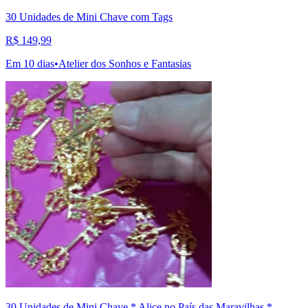
30 Unidades de Mini Chave com Tags
R$ 149,99
Em 10 dias
•
Atelier dos Sonhos e Fantasias
30 Unidades de Mini Chave * Alice no País das Maravilhas *