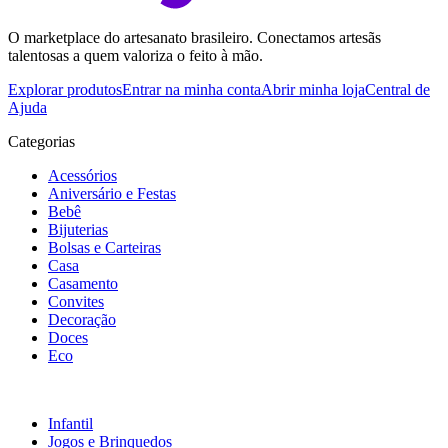
O marketplace do artesanato brasileiro. Conectamos artesãs
talentosas a quem valoriza o feito à mão.
Explorar produtos
Entrar na minha conta
Abrir minha loja
Central de
Ajuda
Categorias
Acessórios
Aniversário e Festas
Bebê
Bijuterias
Bolsas e Carteiras
Casa
Casamento
Convites
Decoração
Doces
Eco
Infantil
Jogos e Brinquedos