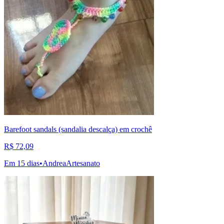
Barefoot sandals (sandalia descalça) em crochê
R$ 72,09
Em 15 dias
•
AndreaArtesanato