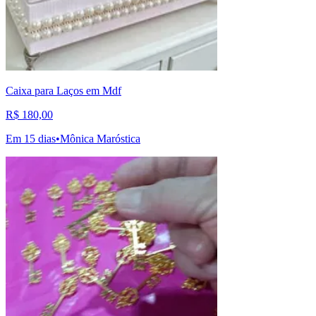
Caixa para Laços em Mdf
R$ 180,00
Em 15 dias
•
Mônica Maróstica