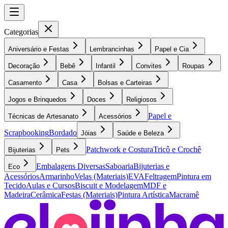
Categorias
Aniversário e Festas
Lembrancinhas
Papel e Cia
Decoração
Bebê
Infantil
Convites
Roupas
Casamento
Casa
Bolsas e Carteiras
Jogos e Brinquedos
Doces
Religiosos
Papel e
Técnicas de Artesanato
Acessórios
Scrapbooking
Bordado
Jóias
Saúde e Beleza
Patchwork e Costura
Tricô e Crochê
Bijuterias
Pets
Embalagens Diversas
Saboaria
Bijuterias e
Eco
Acessórios
Armarinho
Velas (Materiais)
EVA
Feltragem
Pintura em
Tecido
Aulas e Cursos
Biscuit e Modelagem
MDF e
Madeira
Cerâmica
Festas (Materiais)
Pintura Artística
Macramê