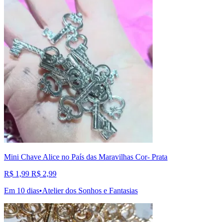
Mini Chave Alice no País das Maravilhas Cor- Prata
R$ 1,99
R$ 2,99
Em 10 dias
•
Atelier dos Sonhos e Fantasias