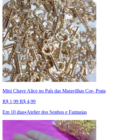
Mini Chave Alice no País das Maravilhas Cor- Prata
R$ 1,99
R$ 4,99
Em 10 dias
•
Atelier dos Sonhos e Fantasias