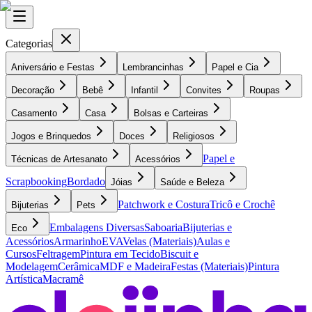
Categorias
Aniversário e Festas
Lembrancinhas
Papel e Cia
Decoração
Bebê
Infantil
Convites
Roupas
Casamento
Casa
Bolsas e Carteiras
Jogos e Brinquedos
Doces
Religiosos
Papel e
Técnicas de Artesanato
Acessórios
Scrapbooking
Bordado
Jóias
Saúde e Beleza
Patchwork e Costura
Tricô e Crochê
Bijuterias
Pets
Embalagens Diversas
Saboaria
Bijuterias e
Eco
Acessórios
Armarinho
EVA
Velas (Materiais)
Aulas e
Cursos
Feltragem
Pintura em Tecido
Biscuit e
Modelagem
Cerâmica
MDF e Madeira
Festas (Materiais)
Pintura
Artística
Macramê