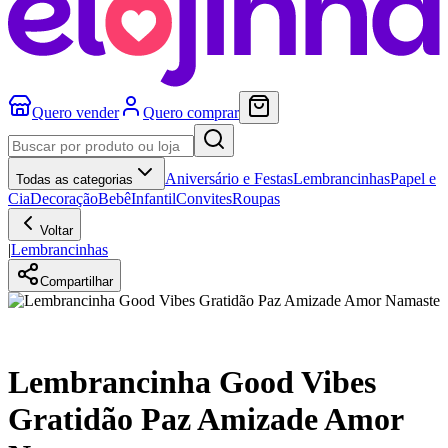
Quero vender
Quero comprar
Aniversário e Festas
Lembrancinhas
Papel e
Todas as categorias
Cia
Decoração
Bebê
Infantil
Convites
Roupas
Voltar
|
Lembrancinhas
Compartilhar
Lembrancinha Good Vibes
Gratidão Paz Amizade Amor