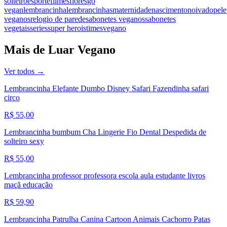
solteiro
esporte
filmes
flores
go
vegan
lembrancinha
lembrancinhas
maternidade
nascimento
noivado
pele
veganos
relogio de parede
sabonetes veganos
sabonetes
vegetais
series
super herois
times
vegano
Mais de
Luar Vegano
Ver todos →
Lembrancinha Elefante Dumbo Disney Safari Fazendinha safari
circo
R$ 55,00
Lembrancinha bumbum Cha Lingerie Fio Dental Despedida de
solteiro sexy
R$ 55,00
Lembrancinha professor professora escola aula estudante livros
maçã educação
R$ 59,90
Lembrancinha Patrulha Canina Cartoon Animais Cachorro Patas