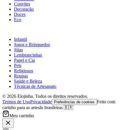
Convites
Decoração
Doces
Eco
Infantil
Jogos e Brinquedos
Jóias
Lembrancinhas
Papel e Cia
Pets
Religiosos
Roupas
Saúde e Beleza
Técnicas de Artesanato
©
2026
Elojinha. Todos os direitos reservados.
Termos de Uso
Privacidade
Feito com
Preferências de cookies
carinho para as artesãs brasileiras 🇧🇷
Meu carrinho