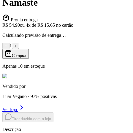
Namaste
Pronta entrega
R$ 54,90
ou
4
x de
R$ 15,65
no cartão
Calculando previsão de entrega…
1
−
+
Comprar
Apenas
10
em estoque
Vendido por
Luar Vegano
·
97
% positivas
Ver loja
Tirar dúvida com a loja
Descrição