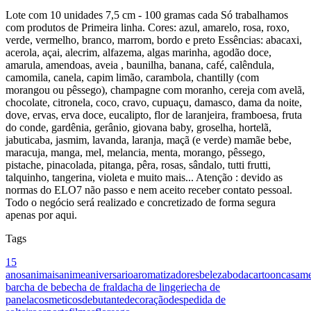
Lote com 10 unidades 7,5 cm - 100 gramas cada Só trabalhamos
com produtos de Primeira linha. Cores: azul, amarelo, rosa, roxo,
verde, vermelho, branco, marrom, bordo e preto Essências: abacaxi,
acerola, açai, alecrim, alfazema, algas marinha, agodão doce,
amarula, amendoas, aveia , baunilha, banana, café, calêndula,
camomila, canela, capim limão, carambola, chantilly (com
morangou ou pêssego), champagne com moranho, cereja com avelã,
chocolate, citronela, coco, cravo, cupuaçu, damasco, dama da noite,
dove, ervas, erva doce, eucalipto, flor de laranjeira, framboesa, fruta
do conde, gardênia, gerânio, giovana baby, groselha, hortelã,
jabuticaba, jasmim, lavanda, laranja, maçã (e verde) mamãe bebe,
maracuja, manga, mel, melancia, menta, morango, pêssego,
pistache, pinacolada, pitanga, pêra, rosas, sândalo, tutti frutti,
talquinho, tangerina, violeta e muito mais... Atenção : devido as
normas do ELO7 não passo e nem aceito receber contato pessoal.
Todo o negócio será realizado e concretizado de forma segura
apenas por aqui.
Tags
15
anos
animais
anime
aniversario
aromatizadores
beleza
boda
cartoon
casam
bar
cha de bebe
cha de fralda
cha de lingerie
cha de
panela
cosmeticos
debutante
decoração
despedida de