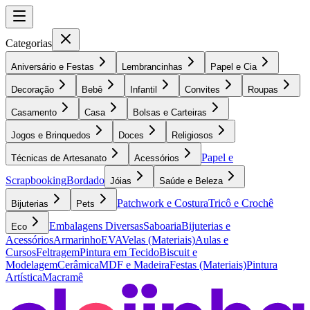
Categorias
Aniversário e Festas
Lembrancinhas
Papel e Cia
Decoração
Bebê
Infantil
Convites
Roupas
Casamento
Casa
Bolsas e Carteiras
Jogos e Brinquedos
Doces
Religiosos
Papel e
Técnicas de Artesanato
Acessórios
Scrapbooking
Bordado
Jóias
Saúde e Beleza
Patchwork e Costura
Tricô e Crochê
Bijuterias
Pets
Embalagens Diversas
Saboaria
Bijuterias e
Eco
Acessórios
Armarinho
EVA
Velas (Materiais)
Aulas e
Cursos
Feltragem
Pintura em Tecido
Biscuit e
Modelagem
Cerâmica
MDF e Madeira
Festas (Materiais)
Pintura
Artística
Macramê