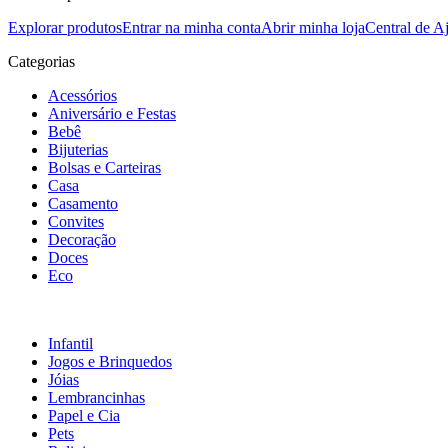
Explorar produtos
Entrar na minha conta
Abrir minha loja
Central de A
Categorias
Acessórios
Aniversário e Festas
Bebê
Bijuterias
Bolsas e Carteiras
Casa
Casamento
Convites
Decoração
Doces
Eco
Infantil
Jogos e Brinquedos
Jóias
Lembrancinhas
Papel e Cia
Pets