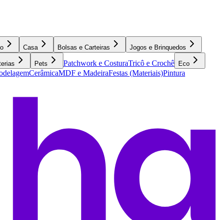
o
Casa
Bolsas e Carteiras
Jogos e Brinquedos
Patchwork e Costura
Tricô e Crochê
terias
Pets
Eco
Modelagem
Cerâmica
MDF e Madeira
Festas (Materiais)
Pintura