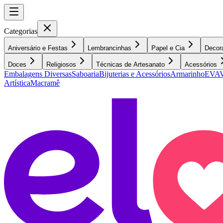
Categorias
Aniversário e Festas
Lembrancinhas
Papel e Cia
Decor
Doces
Religiosos
Técnicas de Artesanato
Acessórios
Embalagens Diversas
Saboaria
Bijuterias e Acessórios
Armarinho
EVA
V
Artística
Macramê