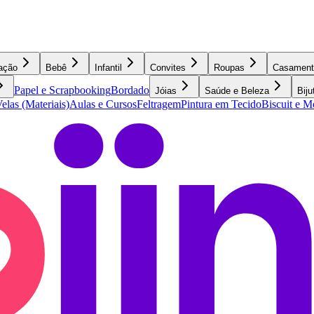
ação
Bebê
Infantil
Convites
Roupas
Casament
Papel e Scrapbooking
Bordado
Jóias
Saúde e Beleza
Biju
elas (Materiais)
Aulas e Cursos
Feltragem
Pintura em Tecido
Biscuit e 