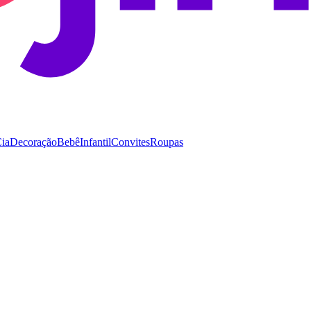
Cia
Decoração
Bebê
Infantil
Convites
Roupas