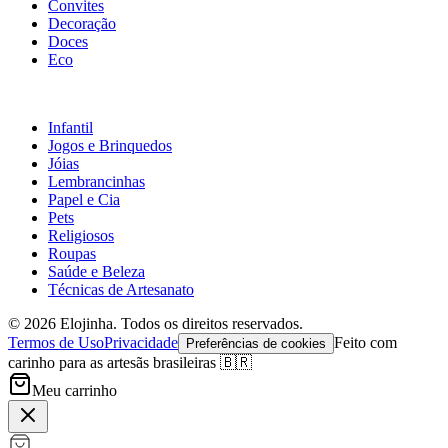
Convites
Decoração
Doces
Eco
Infantil
Jogos e Brinquedos
Jóias
Lembrancinhas
Papel e Cia
Pets
Religiosos
Roupas
Saúde e Beleza
Técnicas de Artesanato
©
2026
Elojinha. Todos os direitos reservados.
Termos de Uso
Privacidade
Feito com
Preferências de cookies
carinho para as artesãs brasileiras 🇧🇷
Meu carrinho