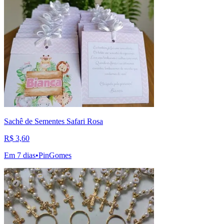
Sachê de Sementes Safari Rosa
R$ 3,60
Em 7 dias
•
PinGomes