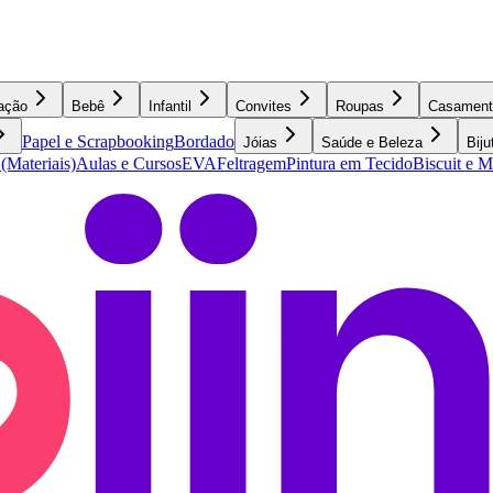
ação
Bebê
Infantil
Convites
Roupas
Casament
Papel e Scrapbooking
Bordado
Jóias
Saúde e Beleza
Biju
 (Materiais)
Aulas e Cursos
EVA
Feltragem
Pintura em Tecido
Biscuit e 