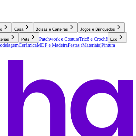
o
Casa
Bolsas e Carteiras
Jogos e Brinquedos
Patchwork e Costura
Tricô e Crochê
terias
Pets
Eco
Modelagem
Cerâmica
MDF e Madeira
Festas (Materiais)
Pintura