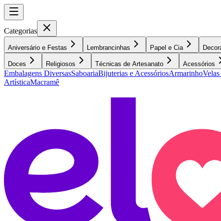
Categorias
Aniversário e Festas
Lembrancinhas
Papel e Cia
Decor
Doces
Religiosos
Técnicas de Artesanato
Acessórios
Embalagens Diversas
Saboaria
Bijuterias e Acessórios
Armarinho
Velas
Artística
Macramê