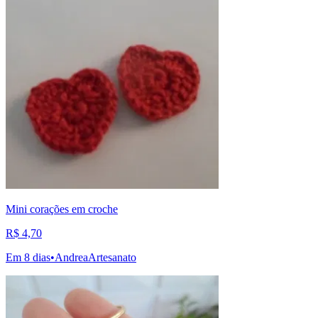
Mini corações em croche
R$ 4,70
Em 8 dias
•
AndreaArtesanato