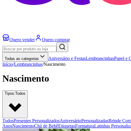
Quero vender
Quero comprar
Aniversário e Festas
Lembrancinhas
Papel e 
Todas as categorias
Início
/
Lembrancinhas
/
Nascimento
Nascimento
Tipos:
Todos
Todos
Presentes Personalizados
Aniversário
Personalizadas
Brinde Corp
Anos
Nascimento
Chá de Bebê
Etiquetas
Formatura
Latinhas Personaliz