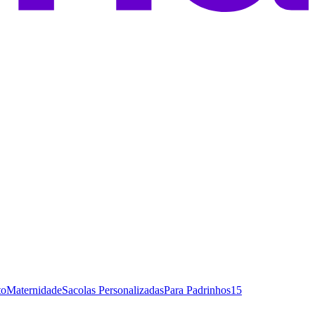
to
Maternidade
Sacolas Personalizadas
Para Padrinhos
15