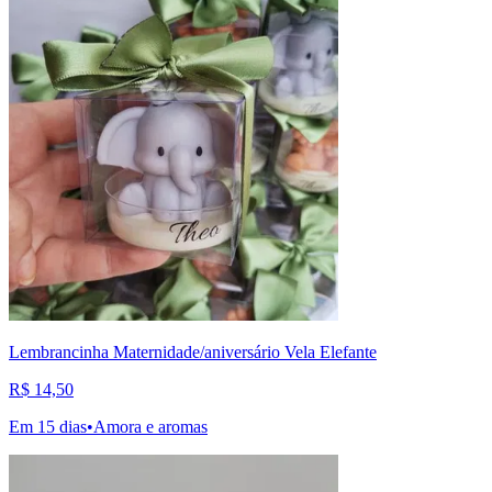
Lembrancinha Maternidade/aniversário Vela Elefante
R$ 14,50
Em 15 dias
•
Amora e aromas