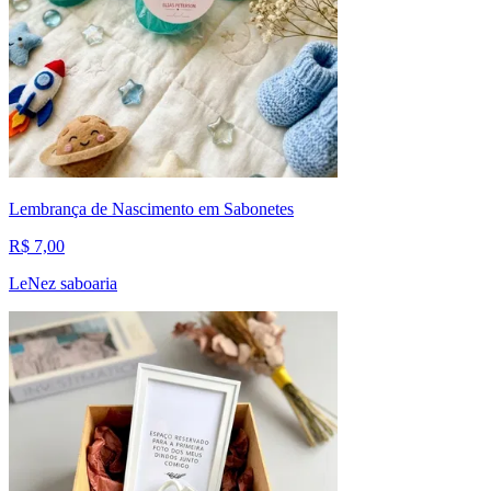
Lembrança de Nascimento em Sabonetes
R$ 7,00
LeNez saboaria