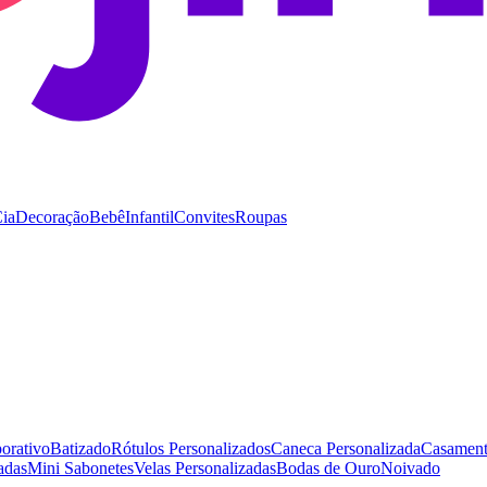
Cia
Decoração
Bebê
Infantil
Convites
Roupas
orativo
Batizado
Rótulos Personalizados
Caneca Personalizada
Casamen
adas
Mini Sabonetes
Velas Personalizadas
Bodas de Ouro
Noivado