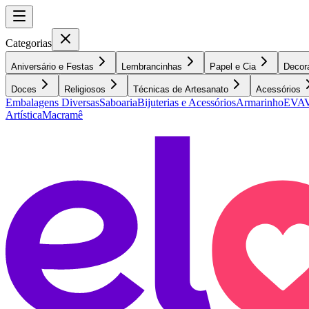
Categorias
Aniversário e Festas
Lembrancinhas
Papel e Cia
Decor
Doces
Religiosos
Técnicas de Artesanato
Acessórios
Embalagens Diversas
Saboaria
Bijuterias e Acessórios
Armarinho
EVA
V
Artística
Macramê