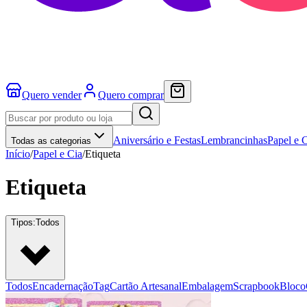
Quero vender
Quero comprar
Aniversário e Festas
Lembrancinhas
Papel e 
Todas as categorias
Início
/
Papel e Cia
/
Etiqueta
Etiqueta
Tipos:
Todos
Todos
Encadernação
Tag
Cartão Artesanal
Embalagem
Scrapbook
Bloco