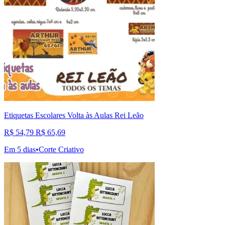
Etiquetas Escolares Volta às Aulas Rei Leão
R$ 54,79
R$ 65,69
Em 5 dias
•
Corte Criativo