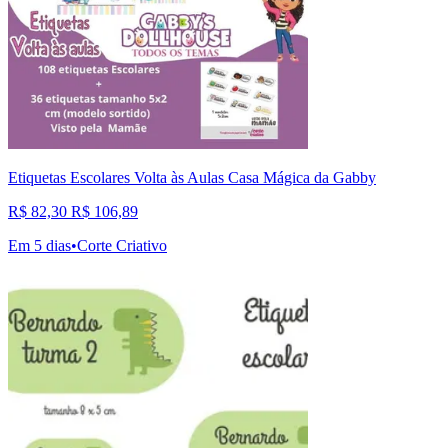
Etiquetas Escolares Volta às Aulas Casa Mágica da Gabby
R$ 82,30
R$ 106,89
Em 5 dias
•
Corte Criativo