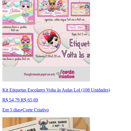
Kit Etiquetas Escolares Volta às Aulas Lol (108 Unidades)
R$ 54,79
R$ 65,69
Em 5 dias
•
Corte Criativo