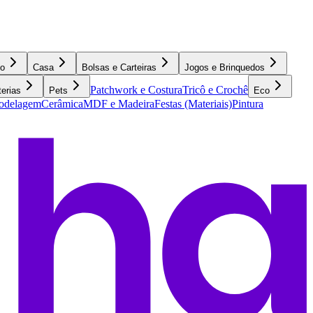
o
Casa
Bolsas e Carteiras
Jogos e Brinquedos
Patchwork e Costura
Tricô e Crochê
terias
Pets
Eco
Modelagem
Cerâmica
MDF e Madeira
Festas (Materiais)
Pintura