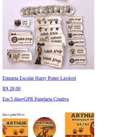
Etiqueta Escolar Harry Potter Lavável
R$ 28,00
Em 5 dias
•
GPR Papelaria Criativa