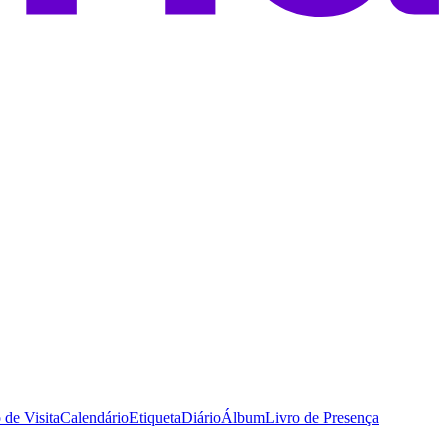
 de Visita
Calendário
Etiqueta
Diário
Álbum
Livro de Presença