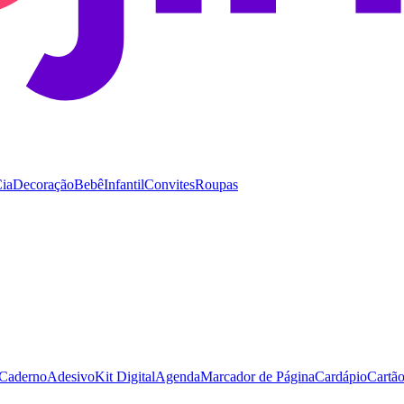
Cia
Decoração
Bebê
Infantil
Convites
Roupas
Caderno
Adesivo
Kit Digital
Agenda
Marcador de Página
Cardápio
Cartão