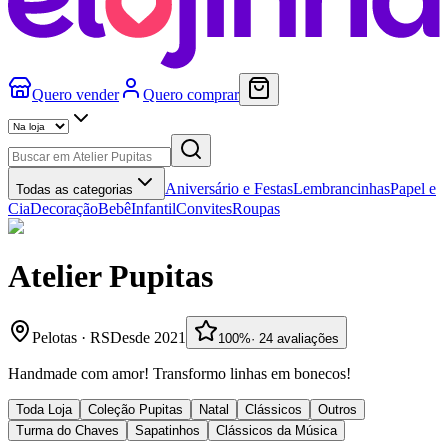
Quero vender
Quero comprar
Aniversário e Festas
Lembrancinhas
Papel e
Todas as categorias
Cia
Decoração
Bebê
Infantil
Convites
Roupas
Atelier Pupitas
Pelotas
·
RS
Desde
2021
100
%
·
24
avaliações
Handmade com amor! Transformo linhas em bonecos!
Toda Loja
Coleção Pupitas
Natal
Clássicos
Outros
Turma do Chaves
Sapatinhos
Clássicos da Música