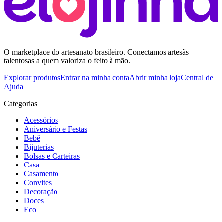
O marketplace do artesanato brasileiro. Conectamos artesãs
talentosas a quem valoriza o feito à mão.
Explorar produtos
Entrar na minha conta
Abrir minha loja
Central de
Ajuda
Categorias
Acessórios
Aniversário e Festas
Bebê
Bijuterias
Bolsas e Carteiras
Casa
Casamento
Convites
Decoração
Doces
Eco