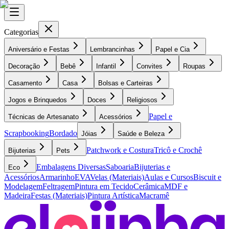
Categorias
Aniversário e Festas
Lembrancinhas
Papel e Cia
Decoração
Bebê
Infantil
Convites
Roupas
Casamento
Casa
Bolsas e Carteiras
Jogos e Brinquedos
Doces
Religiosos
Papel e
Técnicas de Artesanato
Acessórios
Scrapbooking
Bordado
Jóias
Saúde e Beleza
Patchwork e Costura
Tricô e Crochê
Bijuterias
Pets
Embalagens Diversas
Saboaria
Bijuterias e
Eco
Acessórios
Armarinho
EVA
Velas (Materiais)
Aulas e Cursos
Biscuit e
Modelagem
Feltragem
Pintura em Tecido
Cerâmica
MDF e
Madeira
Festas (Materiais)
Pintura Artística
Macramê