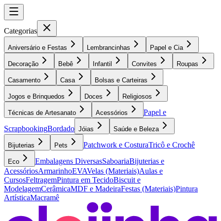
Categorias
Aniversário e Festas
Lembrancinhas
Papel e Cia
Decoração
Bebê
Infantil
Convites
Roupas
Casamento
Casa
Bolsas e Carteiras
Jogos e Brinquedos
Doces
Religiosos
Papel e
Técnicas de Artesanato
Acessórios
Scrapbooking
Bordado
Jóias
Saúde e Beleza
Patchwork e Costura
Tricô e Crochê
Bijuterias
Pets
Embalagens Diversas
Saboaria
Bijuterias e
Eco
Acessórios
Armarinho
EVA
Velas (Materiais)
Aulas e
Cursos
Feltragem
Pintura em Tecido
Biscuit e
Modelagem
Cerâmica
MDF e Madeira
Festas (Materiais)
Pintura
Artística
Macramê