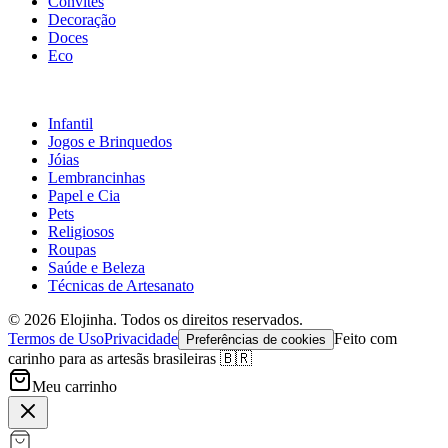
Convites
Decoração
Doces
Eco
Infantil
Jogos e Brinquedos
Jóias
Lembrancinhas
Papel e Cia
Pets
Religiosos
Roupas
Saúde e Beleza
Técnicas de Artesanato
©
2026
Elojinha. Todos os direitos reservados.
Termos de Uso
Privacidade
Feito com
Preferências de cookies
carinho para as artesãs brasileiras 🇧🇷
Meu carrinho