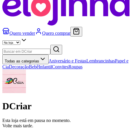
Quero vender
Quero comprar
Aniversário e Festas
Lembrancinhas
Papel e
Todas as categorias
Cia
Decoração
Bebê
Infantil
Convites
Roupas
DCriar
Esta loja está em pausa no momento.
Volte mais tarde.