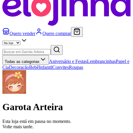
Quero vender
Quero comprar
Aniversário e Festas
Lembrancinhas
Papel e
Todas as categorias
Cia
Decoração
Bebê
Infantil
Convites
Roupas
Garota Arteira
Esta loja está em pausa no momento.
Volte mais tarde.