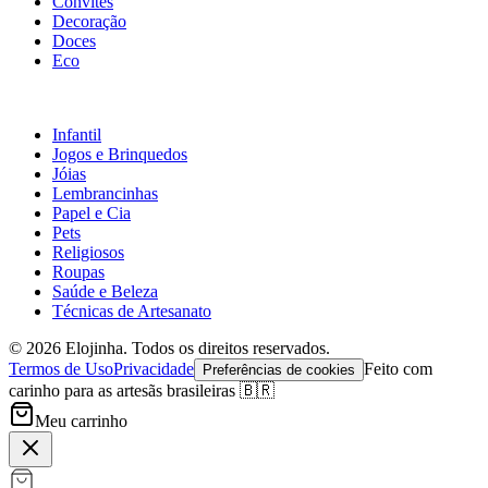
Convites
Decoração
Doces
Eco
Infantil
Jogos e Brinquedos
Jóias
Lembrancinhas
Papel e Cia
Pets
Religiosos
Roupas
Saúde e Beleza
Técnicas de Artesanato
©
2026
Elojinha. Todos os direitos reservados.
Termos de Uso
Privacidade
Feito com
Preferências de cookies
carinho para as artesãs brasileiras 🇧🇷
Meu carrinho