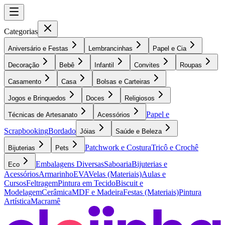
Categorias
Aniversário e Festas
Lembrancinhas
Papel e Cia
Decoração
Bebê
Infantil
Convites
Roupas
Casamento
Casa
Bolsas e Carteiras
Jogos e Brinquedos
Doces
Religiosos
Papel e
Técnicas de Artesanato
Acessórios
Scrapbooking
Bordado
Jóias
Saúde e Beleza
Patchwork e Costura
Tricô e Crochê
Bijuterias
Pets
Embalagens Diversas
Saboaria
Bijuterias e
Eco
Acessórios
Armarinho
EVA
Velas (Materiais)
Aulas e
Cursos
Feltragem
Pintura em Tecido
Biscuit e
Modelagem
Cerâmica
MDF e Madeira
Festas (Materiais)
Pintura
Artística
Macramê