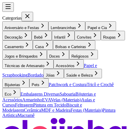
Categorias
Aniversário e Festas
Lembrancinhas
Papel e Cia
Decoração
Bebê
Infantil
Convites
Roupas
Casamento
Casa
Bolsas e Carteiras
Jogos e Brinquedos
Doces
Religiosos
Papel e
Técnicas de Artesanato
Acessórios
Scrapbooking
Bordado
Jóias
Saúde e Beleza
Patchwork e Costura
Tricô e Crochê
Bijuterias
Pets
Embalagens Diversas
Saboaria
Bijuterias e
Eco
Acessórios
Armarinho
EVA
Velas (Materiais)
Aulas e
Cursos
Feltragem
Pintura em Tecido
Biscuit e
Modelagem
Cerâmica
MDF e Madeira
Festas (Materiais)
Pintura
Artística
Macramê