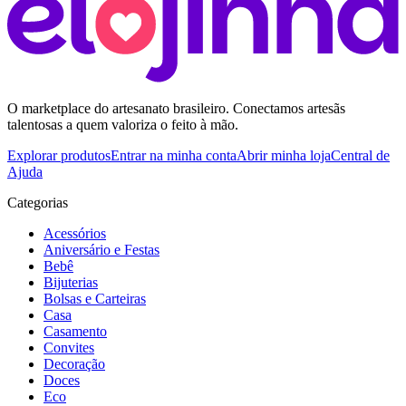
O marketplace do artesanato brasileiro. Conectamos artesãs
talentosas a quem valoriza o feito à mão.
Explorar produtos
Entrar na minha conta
Abrir minha loja
Central de
Ajuda
Categorias
Acessórios
Aniversário e Festas
Bebê
Bijuterias
Bolsas e Carteiras
Casa
Casamento
Convites
Decoração
Doces
Eco