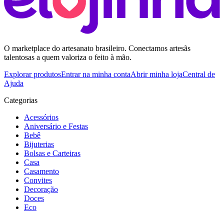
O marketplace do artesanato brasileiro. Conectamos artesãs
talentosas a quem valoriza o feito à mão.
Explorar produtos
Entrar na minha conta
Abrir minha loja
Central de
Ajuda
Categorias
Acessórios
Aniversário e Festas
Bebê
Bijuterias
Bolsas e Carteiras
Casa
Casamento
Convites
Decoração
Doces
Eco