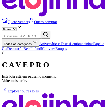
Quero vender
Quero comprar
Aniversário e Festas
Lembrancinhas
Papel e
Todas as categorias
Cia
Decoração
Bebê
Infantil
Convites
Roupas
C
C A V E P R O
Esta loja está em pausa no momento.
Volte mais tarde.
Explorar outras lojas