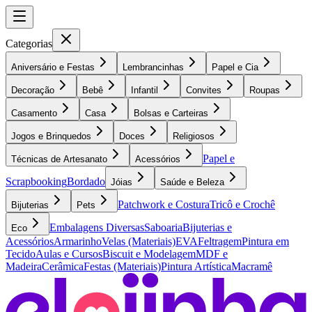
Categorias
Aniversário e Festas
Lembrancinhas
Papel e Cia
Decoração
Bebê
Infantil
Convites
Roupas
Casamento
Casa
Bolsas e Carteiras
Jogos e Brinquedos
Doces
Religiosos
Papel e
Técnicas de Artesanato
Acessórios
Scrapbooking
Bordado
Jóias
Saúde e Beleza
Patchwork e Costura
Tricô e Crochê
Bijuterias
Pets
Embalagens Diversas
Saboaria
Bijuterias e
Eco
Acessórios
Armarinho
Velas (Materiais)
EVA
Feltragem
Pintura em
Tecido
Aulas e Cursos
Biscuit e Modelagem
MDF e
Madeira
Cerâmica
Festas (Materiais)
Pintura Artística
Macramê