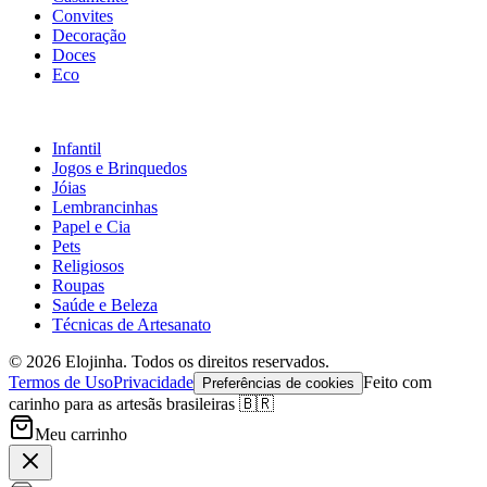
Convites
Decoração
Doces
Eco
Infantil
Jogos e Brinquedos
Jóias
Lembrancinhas
Papel e Cia
Pets
Religiosos
Roupas
Saúde e Beleza
Técnicas de Artesanato
©
2026
Elojinha. Todos os direitos reservados.
Termos de Uso
Privacidade
Feito com
Preferências de cookies
carinho para as artesãs brasileiras 🇧🇷
Meu carrinho