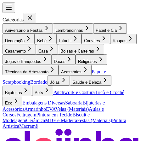
Categorias
Aniversário e Festas
Lembrancinhas
Papel e Cia
Decoração
Bebê
Infantil
Convites
Roupas
Casamento
Casa
Bolsas e Carteiras
Jogos e Brinquedos
Doces
Religiosos
Papel e
Técnicas de Artesanato
Acessórios
Scrapbooking
Bordado
Jóias
Saúde e Beleza
Patchwork e Costura
Tricô e Crochê
Bijuterias
Pets
Embalagens Diversas
Saboaria
Bijuterias e
Eco
Acessórios
Armarinho
EVA
Velas (Materiais)
Aulas e
Cursos
Feltragem
Pintura em Tecido
Biscuit e
Modelagem
Cerâmica
MDF e Madeira
Festas (Materiais)
Pintura
Artística
Macramê