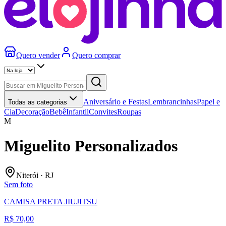
Quero vender
Quero comprar
Aniversário e Festas
Lembrancinhas
Papel e
Todas as categorias
Cia
Decoração
Bebê
Infantil
Convites
Roupas
M
Miguelito Personalizados
Niterói
·
RJ
Sem foto
CAMISA PRETA JIUJITSU
R$ 70,00