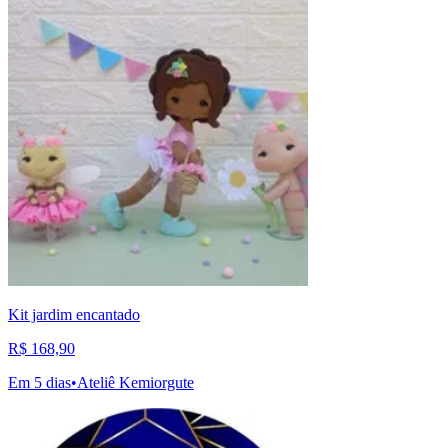
Kit jardim encantado
R$ 168,90
Em 5 dias
•
Ateliê Kemiorgute