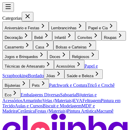
Categorias
Aniversário e Festas
Lembrancinhas
Papel e Cia
Decoração
Bebê
Infantil
Convites
Roupas
Casamento
Casa
Bolsas e Carteiras
Jogos e Brinquedos
Doces
Religiosos
Papel e
Técnicas de Artesanato
Acessórios
Scrapbooking
Bordado
Jóias
Saúde e Beleza
Patchwork e Costura
Tricô e Crochê
Bijuterias
Pets
Embalagens Diversas
Saboaria
Bijuterias e
Eco
Acessórios
Armarinho
Velas (Materiais)
EVA
Feltragem
Pintura em
Tecido
Aulas e Cursos
Biscuit e Modelagem
MDF e
Madeira
Cerâmica
Festas (Materiais)
Pintura Artística
Macramê