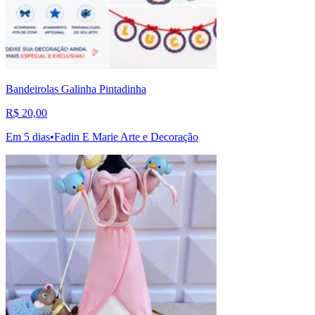
Bandeirolas Galinha Pintadinha
R$ 20,00
Em 5 dias
•
Fadin E Marie Arte e Decoração