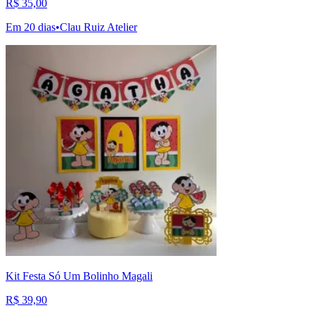
R$ 35,00
Em 20 dias
•
Clau Ruiz Atelier
Kit Festa Só Um Bolinho Magali
R$ 39,90