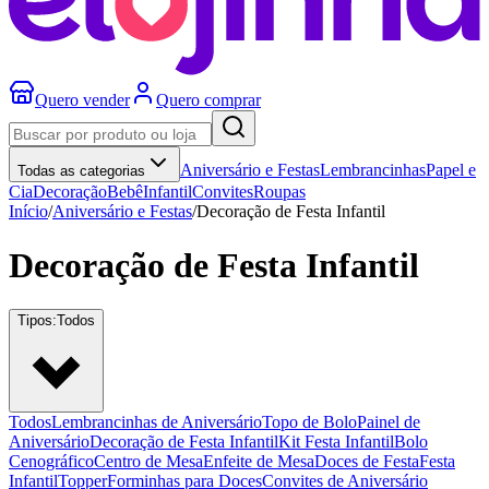
Quero vender
Quero comprar
Aniversário e Festas
Lembrancinhas
Papel e
Todas as categorias
Cia
Decoração
Bebê
Infantil
Convites
Roupas
Início
/
Aniversário e Festas
/
Decoração de Festa Infantil
Decoração de Festa Infantil
Tipos:
Todos
Todos
Lembrancinhas de Aniversário
Topo de Bolo
Painel de
Aniversário
Decoração de Festa Infantil
Kit Festa Infantil
Bolo
Cenográfico
Centro de Mesa
Enfeite de Mesa
Doces de Festa
Festa
Infantil
Topper
Forminhas para Doces
Convites de Aniversário