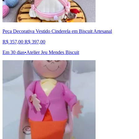
Peça Decorativa Vestido Cinderela em Biscuit Artesanal
R$ 357,00
R$ 397,00
Em 30 dias
•
Atelier Jeu Mendes Biscuit