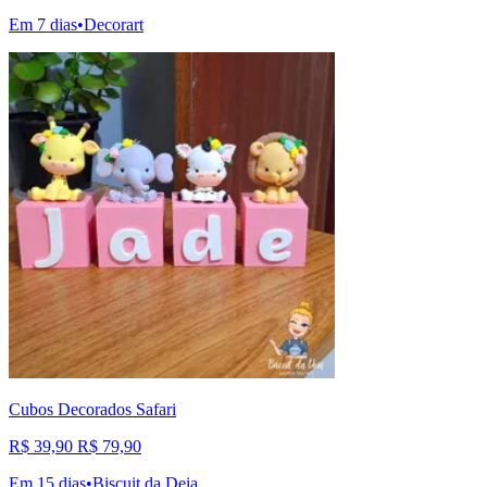
Em 7 dias
•
Decorart
Cubos Decorados Safari
R$ 39,90
R$ 79,90
Em 15 dias
•
Biscuit da Deia