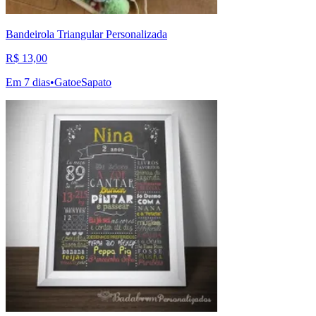
Bandeirola Triangular Personalizada
R$ 13,00
Em 7 dias
•
GatoeSapato