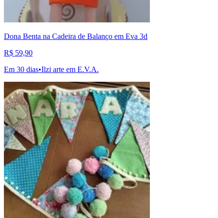
Dona Benta na Cadeira de Balanço em Eva 3d
R$ 59,90
Em 30 dias
•
Ilzi arte em E.V.A.