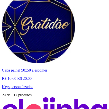
Capa painel 50x50 a escolher
R$ 10,00
R$ 20,00
Krys personalizados
24
de
317
produtos