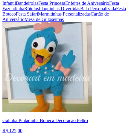
Infantil
Bandeirolas
Festa Princesa
Enfeites de Aniversário
Festa
Fazendinha
Rótulos
Plaquinhas Divertidas
Bala Personalizada
Festa
Boteco
Festa Safari
Marmitinhas Personalizadas
Cartão de
Aniversário
Mesa de Guloseimas
Galinha Pintadinha Boneca Decoração Feltro
R$ 125,00