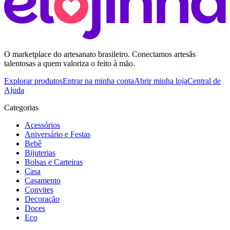
O marketplace do artesanato brasileiro. Conectamos artesãs
talentosas a quem valoriza o feito à mão.
Explorar produtos
Entrar na minha conta
Abrir minha loja
Central de
Ajuda
Categorias
Acessórios
Aniversário e Festas
Bebê
Bijuterias
Bolsas e Carteiras
Casa
Casamento
Convites
Decoração
Doces
Eco