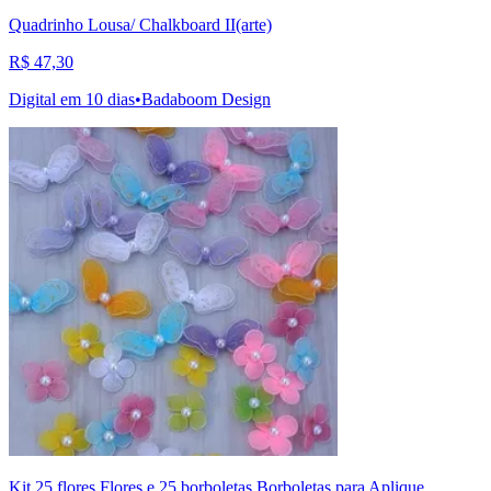
Quadrinho Lousa/ Chalkboard II(arte)
R$ 47,30
Digital em 10 dias
•
Badaboom Design
Kit 25 flores Flores e 25 borboletas Borboletas para Aplique