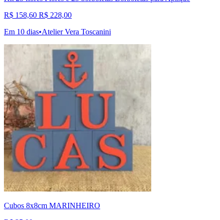
R$ 158,60
R$ 228,00
Em 10 dias
•
Atelier Vera Toscanini
Cubos 8x8cm MARINHEIRO