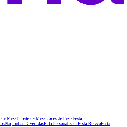
o de Mesa
Enfeite de Mesa
Doces de Festa
Festa
los
Plaquinhas Divertidas
Bala Personalizada
Festa Boteco
Festa