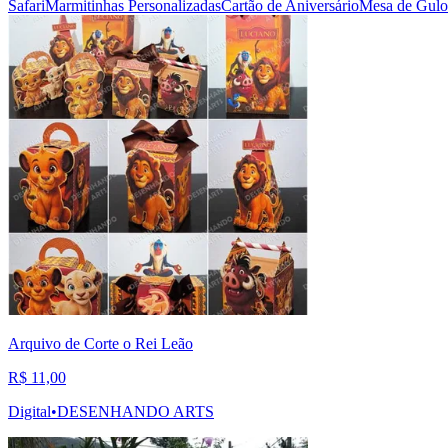
Safari
Marmitinhas Personalizadas
Cartão de Aniversário
Mesa de Gulo
Arquivo de Corte o Rei Leão
R$ 11,00
Digital
•
DESENHANDO ARTS