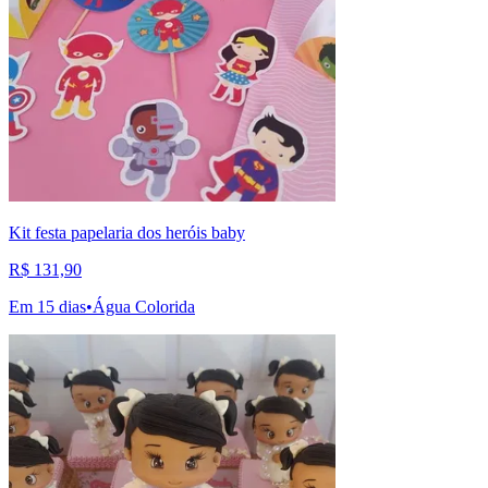
Kit festa papelaria dos heróis baby
R$ 131,90
Em 15 dias
•
Água Colorida