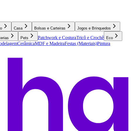
o
Casa
Bolsas e Carteiras
Jogos e Brinquedos
Patchwork e Costura
Tricô e Crochê
terias
Pets
Eco
Modelagem
Cerâmica
MDF e Madeira
Festas (Materiais)
Pintura