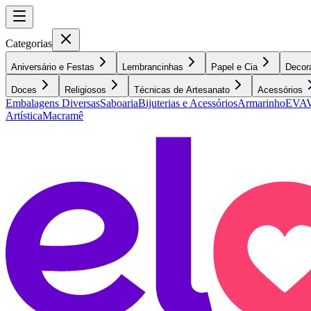
Categorias
Aniversário e Festas
Lembrancinhas
Papel e Cia
Decor
Doces
Religiosos
Técnicas de Artesanato
Acessórios
Embalagens Diversas
Saboaria
Bijuterias e Acessórios
Armarinho
EVA
V
Artística
Macramê