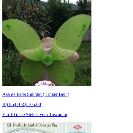
Asa de Fada Sininho ( Tinker Bell )
R$ 85,00
R$ 105,00
Em 10 dias
•
Atelier Vera Toscanini