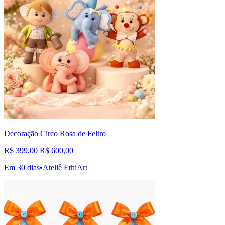
Decoração Circo Rosa de Feltro
R$ 399,00
R$ 600,00
Em 30 dias
•
Ateliê EthiArt