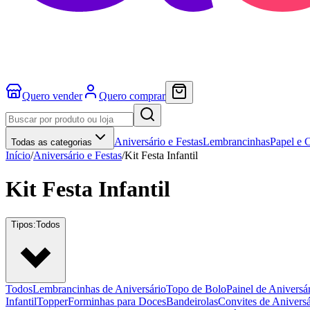
Quero vender
Quero comprar
Aniversário e Festas
Lembrancinhas
Papel e 
Todas as categorias
Início
/
Aniversário e Festas
/
Kit Festa Infantil
Kit Festa Infantil
Tipos:
Todos
Todos
Lembrancinhas de Aniversário
Topo de Bolo
Painel de Aniversá
Infantil
Topper
Forminhas para Doces
Bandeirolas
Convites de Aniversár