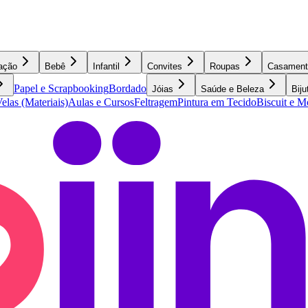
ação
Bebê
Infantil
Convites
Roupas
Casament
Papel e Scrapbooking
Bordado
Jóias
Saúde e Beleza
Biju
elas (Materiais)
Aulas e Cursos
Feltragem
Pintura em Tecido
Biscuit e 