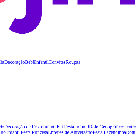
Cia
Decoração
Bebê
Infantil
Convites
Roupas
rio
Decoração de Festa Infantil
Kit Festa Infantil
Bolo Cenográfico
Centr
io Infantil
Festa Princesa
Enfeites de Aniversário
Festa Fazendinha
Rótu