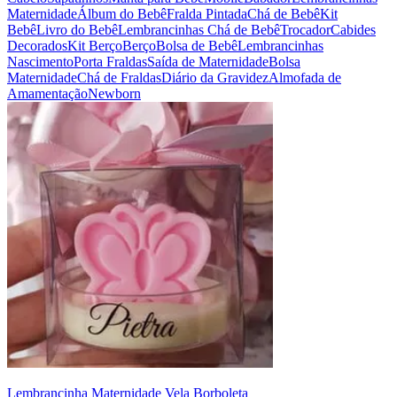
Maternidade
Álbum do Bebê
Fralda Pintada
Chá de Bebê
Kit
Bebê
Livro do Bebê
Lembrancinhas Chá de Bebê
Trocador
Cabides
Decorados
Kit Berço
Berço
Bolsa de Bebê
Lembrancinhas
Nascimento
Porta Fraldas
Saída de Maternidade
Bolsa
Maternidade
Chá de Fraldas
Diário da Gravidez
Almofada de
Amamentação
Newborn
Lembrancinha Maternidade Vela Borboleta