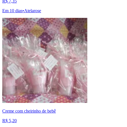
R$ 7,35
Em 10 dias
•
Atelarose
Creme com cheirinho de bebê
R$ 5,20