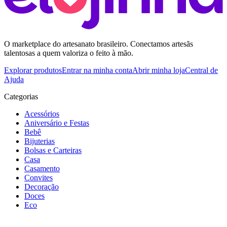
O marketplace do artesanato brasileiro. Conectamos artesãs
talentosas a quem valoriza o feito à mão.
Explorar produtos
Entrar na minha conta
Abrir minha loja
Central de
Ajuda
Categorias
Acessórios
Aniversário e Festas
Bebê
Bijuterias
Bolsas e Carteiras
Casa
Casamento
Convites
Decoração
Doces
Eco