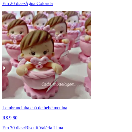
Em 20 dias
•
Água Colorida
Lembrancinha chá de bebê menina
R$ 9,80
Em 30 dias
•
Biscuit Valéria Lima