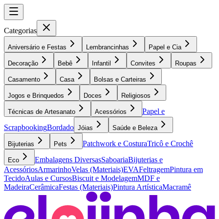
Categorias
Aniversário e Festas
Lembrancinhas
Papel e Cia
Decoração
Bebê
Infantil
Convites
Roupas
Casamento
Casa
Bolsas e Carteiras
Jogos e Brinquedos
Doces
Religiosos
Papel e
Técnicas de Artesanato
Acessórios
Scrapbooking
Bordado
Jóias
Saúde e Beleza
Patchwork e Costura
Tricô e Crochê
Bijuterias
Pets
Embalagens Diversas
Saboaria
Bijuterias e
Eco
Acessórios
Armarinho
Velas (Materiais)
EVA
Feltragem
Pintura em
Tecido
Aulas e Cursos
Biscuit e Modelagem
MDF e
Madeira
Cerâmica
Festas (Materiais)
Pintura Artística
Macramê