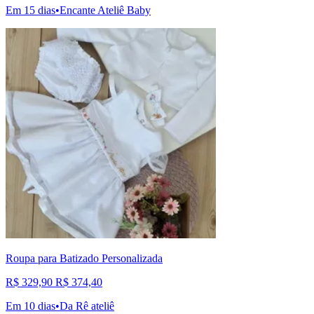
Em 15 dias
•
Encante Ateliê Baby
Roupa para Batizado Personalizada
R$ 329,90
R$ 374,40
Em 10 dias
•
Da Rê ateliê