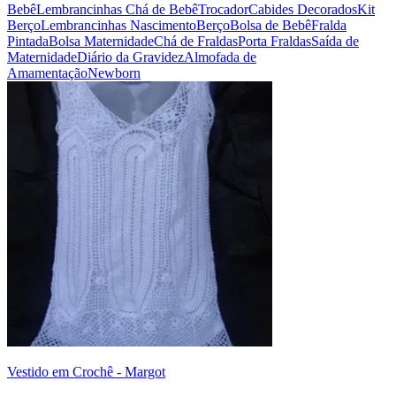
Bebê
Lembrancinhas Chá de Bebê
Trocador
Cabides Decorados
Kit
Berço
Lembrancinhas Nascimento
Berço
Bolsa de Bebê
Fralda
Pintada
Bolsa Maternidade
Chá de Fraldas
Porta Fraldas
Saída de
Maternidade
Diário da Gravidez
Almofada de
Amamentação
Newborn
Vestido em Crochê - Margot