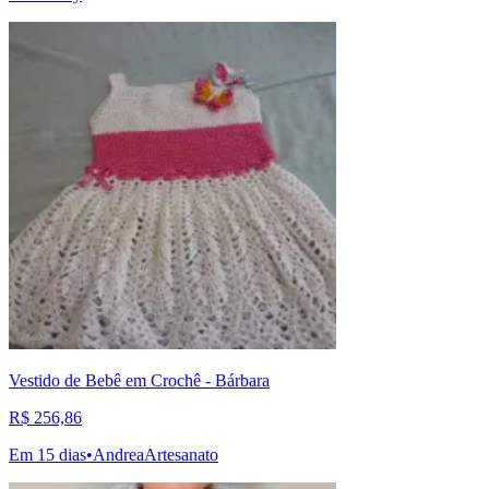
Vestido de Bebê em Crochê - Bárbara
R$ 256,86
Em 15 dias
•
AndreaArtesanato