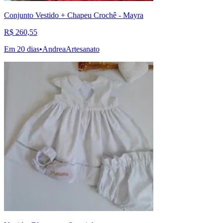
Conjunto Vestido + Chapeu Crochê - Mayra
R$ 260,55
Em 20 dias
•
AndreaArtesanato