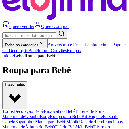
Quero vender
Quero comprar
Aniversário e Festas
Lembrancinhas
Papel e
Todas as categorias
Cia
Decoração
Bebê
Infantil
Convites
Roupas
Início
/
Bebê
/
Roupa para Bebê
Roupa para Bebê
Tipos:
Todos
Todos
Decoração Bebê
Enxoval do Bebê
Enfeite de Porta
Maternidade
Ursinho
Body
Roupa para Bebê
Kit Higiene
Faixa de
Cabelo
Sapatinhos
Manta para Bebê
Móbile
Babador
Lembrancinhas
Maternidade
Álbum do Bebê
Chá de Bebê
Kit Bebê
Livro do