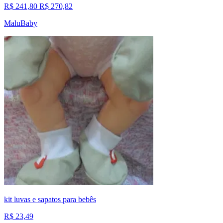
R$ 241,80
R$ 270,82
MaluBaby
kit luvas e sapatos para bebês
R$ 23,49