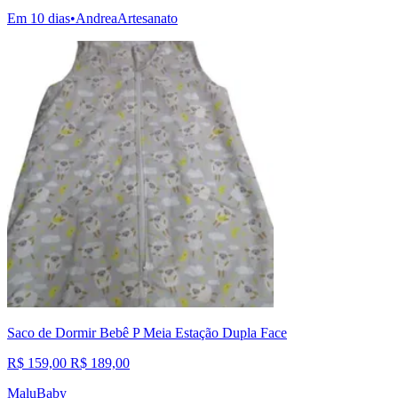
Em 10 dias
•
AndreaArtesanato
Saco de Dormir Bebê P Meia Estação Dupla Face
R$ 159,00
R$ 189,00
MaluBaby