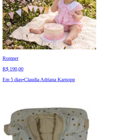
Romper
R$ 190,00
Em 5 dias
•
Claudia Adriana Karnopp