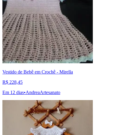
Vestido de Bebê em Crochê - Mirella
R$ 228,45
Em 12 dias
•
AndreaArtesanato