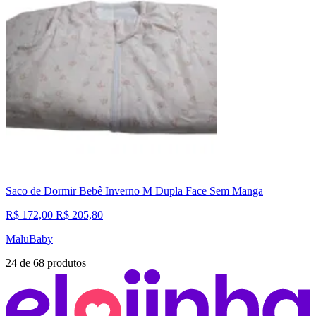
Saco de Dormir Bebê Inverno M Dupla Face Sem Manga
R$ 172,00
R$ 205,80
MaluBaby
24
de
68
produtos