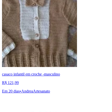
casaco infantil em croche -masculino
R$ 121,99
Em 20 dias
•
AndreaArtesanato