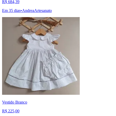
R$ 684,39
Em 35 dias
•
AndreaArtesanato
Vestido Branco
R$ 225,00