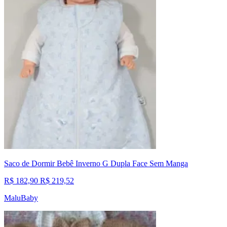
Saco de Dormir Bebê Inverno G Dupla Face Sem Manga
R$ 182,90
R$ 219,52
MaluBaby