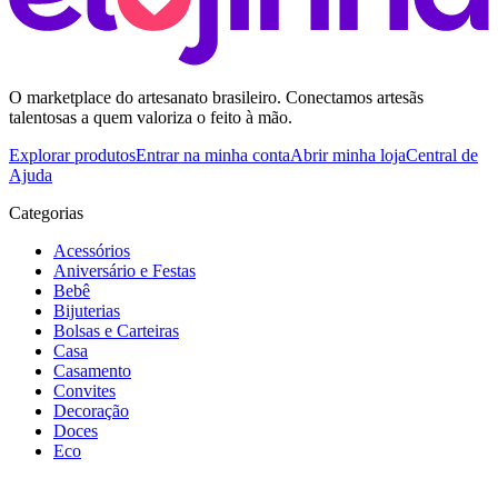
O marketplace do artesanato brasileiro. Conectamos artesãs
talentosas a quem valoriza o feito à mão.
Explorar produtos
Entrar na minha conta
Abrir minha loja
Central de
Ajuda
Categorias
Acessórios
Aniversário e Festas
Bebê
Bijuterias
Bolsas e Carteiras
Casa
Casamento
Convites
Decoração
Doces
Eco