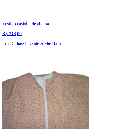
Vestido casinha de abelha
R$ 318,00
Em 15 dias
•
Encante Ateliê Baby