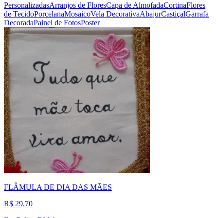
Personalizadas
Arranjos de Flores
Capa de Almofada
Cortina
Flores
de Tecido
Porcelana
Mosaico
Vela Decorativa
Abajur
Castiçal
Garrafa
Decorada
Painel de Fotos
Poster
FLÂMULA DE DIA DAS MÃES
R$ 29,70