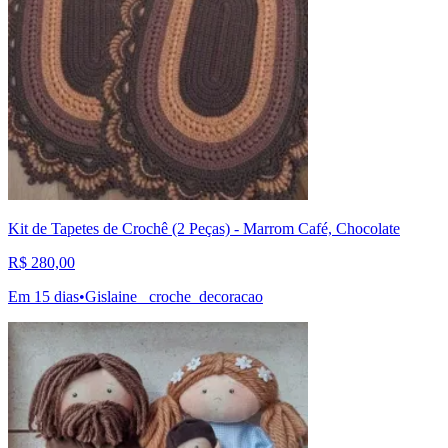
Kit de Tapetes de Crochê (2 Peças) - Marrom Café, Chocolate
R$ 280,00
Em 15 dias
•
Gislaine_ croche_decoracao