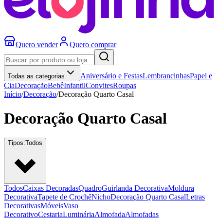
Quero vender
Quero comprar
Aniversário e Festas
Lembrancinhas
Papel e
Todas as categorias
Cia
Decoração
Bebê
Infantil
Convites
Roupas
Início
/
Decoração
/
Decoração Quarto Casal
Decoração Quarto Casal
Tipos:
Todos
Todos
Caixas Decoradas
Quadro
Guirlanda Decorativa
Moldura
Decorativa
Tapete de Crochê
Nicho
Decoração Quarto Casal
Letras
Decorativas
Móveis
Vaso
Decorativo
Cestaria
Luminária
Almofada
Almofadas