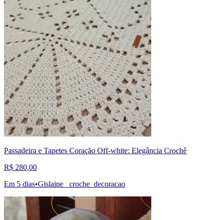
Passadeira e Tapetes Coração Off-white: Elegância Crochê
R$ 280,00
Em 5 dias
•
Gislaine_ croche_decoracao