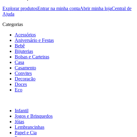
Explorar produtos
Entrar na minha conta
Abrir minha loja
Central de
Ajuda
Categorias
Acessórios
Aniversário e Festas
Bebê
Bijuterias
Bolsas e Carteiras
Casa
Casamento
Convites
Decoração
Doces
Eco
Infantil
Jogos e Brinquedos
Jóias
Lembrancinhas
Papel e Cia