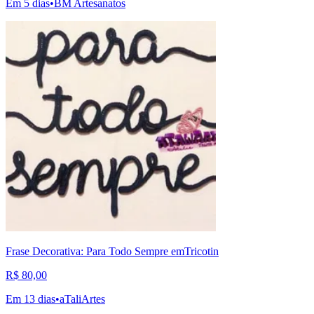
Em 5 dias
•
BM Artesanatos
Frase Decorativa: Para Todo Sempre emTricotin
R$ 80,00
Em 13 dias
•
aTaliArtes