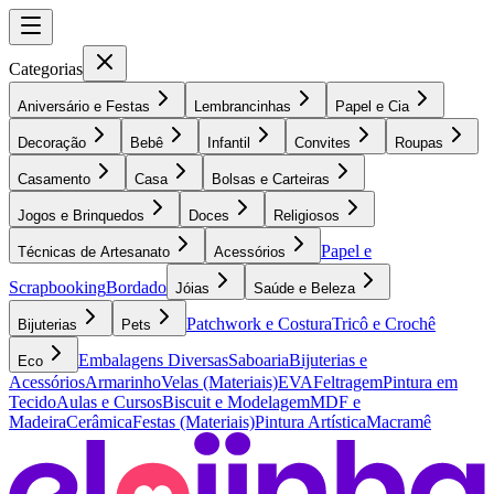
Categorias
Aniversário e Festas
Lembrancinhas
Papel e Cia
Decoração
Bebê
Infantil
Convites
Roupas
Casamento
Casa
Bolsas e Carteiras
Jogos e Brinquedos
Doces
Religiosos
Papel e
Técnicas de Artesanato
Acessórios
Scrapbooking
Bordado
Jóias
Saúde e Beleza
Patchwork e Costura
Tricô e Crochê
Bijuterias
Pets
Embalagens Diversas
Saboaria
Bijuterias e
Eco
Acessórios
Armarinho
Velas (Materiais)
EVA
Feltragem
Pintura em
Tecido
Aulas e Cursos
Biscuit e Modelagem
MDF e
Madeira
Cerâmica
Festas (Materiais)
Pintura Artística
Macramê