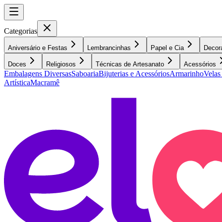
Categorias
Aniversário e Festas
Lembrancinhas
Papel e Cia
Decor
Doces
Religiosos
Técnicas de Artesanato
Acessórios
Embalagens Diversas
Saboaria
Bijuterias e Acessórios
Armarinho
Velas
Artística
Macramê