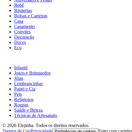
Bebê
Bijuterias
Bolsas e Carteiras
Casa
Casamento
Convites
Decoração
Doces
Eco
Infantil
Jogos e Brinquedos
Jóias
Lembrancinhas
Papel e Cia
Pets
Religiosos
Roupas
Saúde e Beleza
Técnicas de Artesanato
©
2026
Elojinha. Todos os direitos reservados.
Termos de Uso
Privacidade
Feito com carinho 
Preferências de cookies