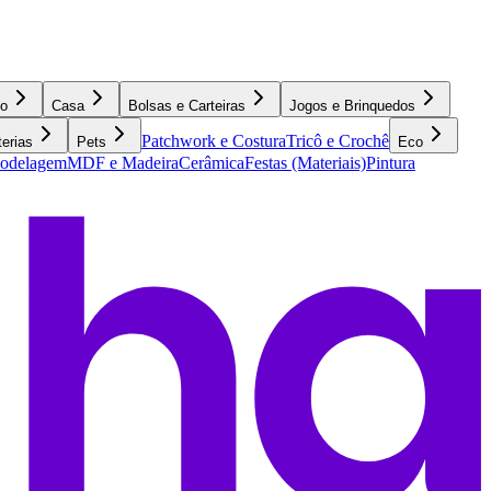
o
Casa
Bolsas e Carteiras
Jogos e Brinquedos
Patchwork e Costura
Tricô e Crochê
terias
Pets
Eco
Modelagem
MDF e Madeira
Cerâmica
Festas (Materiais)
Pintura