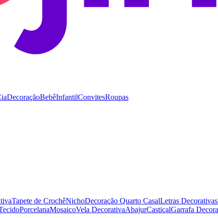
Cia
Decoração
Bebê
Infantil
Convites
Roupas
tiva
Tapete de Crochê
Nicho
Decoração Quarto Casal
Letras Decorativas
 Tecido
Porcelana
Mosaico
Vela Decorativa
Abajur
Castiçal
Garrafa Decor