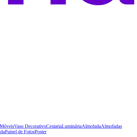
Móveis
Vaso Decorativo
Cestaria
Luminária
Almofada
Almofadas
ada
Painel de Fotos
Poster