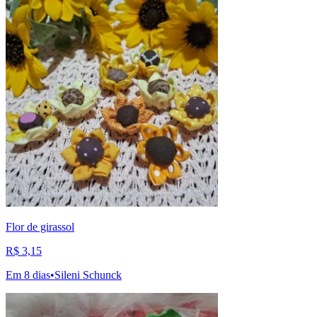
Flor de girassol
R$ 3,15
Em 8 dias
•
Sileni Schunck