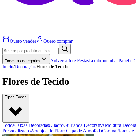
Quero vender
Quero comprar
Aniversário e Festas
Lembrancinhas
Papel e 
Todas as categorias
Início
/
Decoração
/
Flores de Tecido
Flores de Tecido
Tipos:
Todos
Todos
Caixas Decoradas
Quadro
Guirlanda Decorativa
Moldura Decora
Personalizadas
Arranjos de Flores
Capa de Almofada
Cortina
Flores de