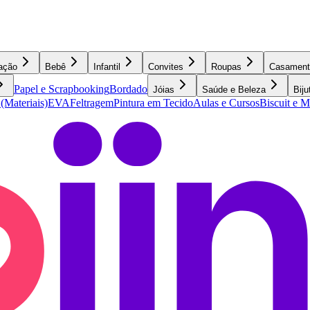
ação
Bebê
Infantil
Convites
Roupas
Casament
Papel e Scrapbooking
Bordado
Jóias
Saúde e Beleza
Biju
 (Materiais)
EVA
Feltragem
Pintura em Tecido
Aulas e Cursos
Biscuit e 