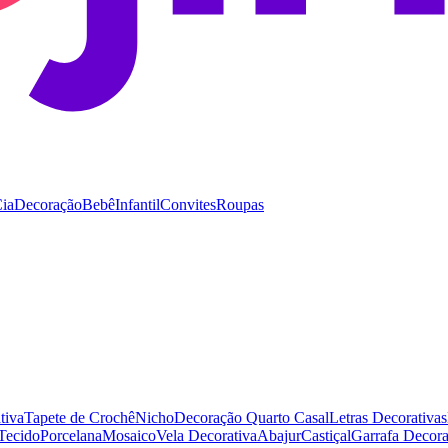
Cia
Decoração
Bebê
Infantil
Convites
Roupas
tiva
Tapete de Crochê
Nicho
Decoração Quarto Casal
Letras Decorativas
 Tecido
Porcelana
Mosaico
Vela Decorativa
Abajur
Castiçal
Garrafa Decor