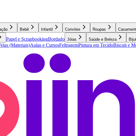
ação
Bebê
Infantil
Convites
Roupas
Casament
Papel e Scrapbooking
Bordado
Jóias
Saúde e Beleza
Biju
elas (Materiais)
Aulas e Cursos
Feltragem
Pintura em Tecido
Biscuit e 