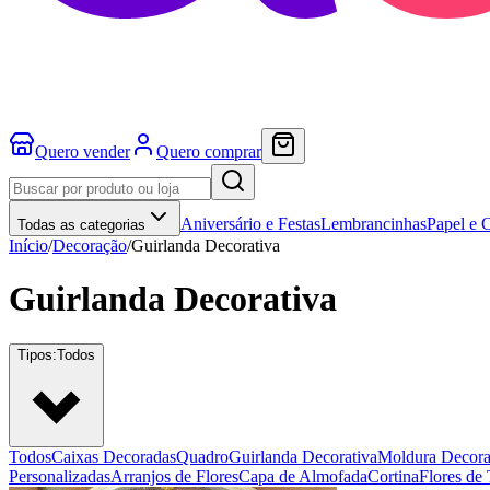
Quero vender
Quero comprar
Aniversário e Festas
Lembrancinhas
Papel e 
Todas as categorias
Início
/
Decoração
/
Guirlanda Decorativa
Guirlanda Decorativa
Tipos:
Todos
Todos
Caixas Decoradas
Quadro
Guirlanda Decorativa
Moldura Decora
Personalizadas
Arranjos de Flores
Capa de Almofada
Cortina
Flores de