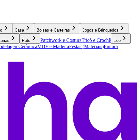
o
Casa
Bolsas e Carteiras
Jogos e Brinquedos
Patchwork e Costura
Tricô e Crochê
terias
Pets
Eco
Modelagem
Cerâmica
MDF e Madeira
Festas (Materiais)
Pintura