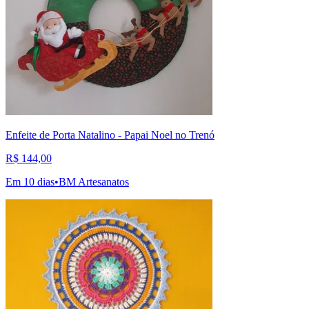
Enfeite de Porta Natalino - Papai Noel no Trenó
R$ 144,00
Em 10 dias
•
BM Artesanatos