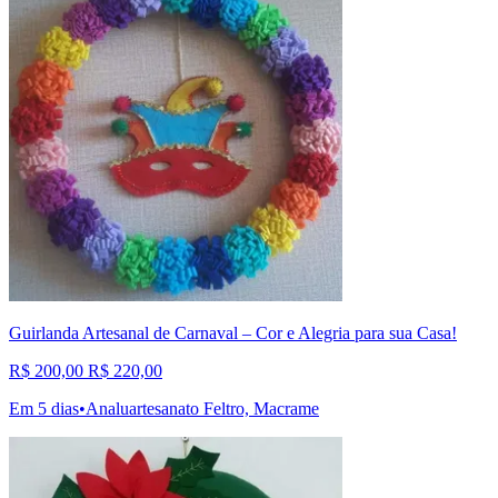
Guirlanda Artesanal de Carnaval – Cor e Alegria para sua Casa!
R$ 200,00
R$ 220,00
Em 5 dias
•
Analuartesanato Feltro, Macrame