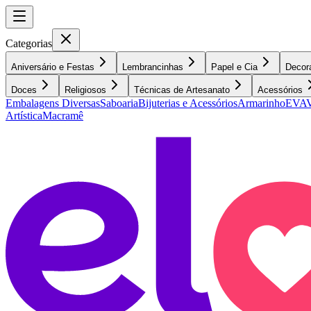
Categorias
Aniversário e Festas
Lembrancinhas
Papel e Cia
Decor
Doces
Religiosos
Técnicas de Artesanato
Acessórios
Embalagens Diversas
Saboaria
Bijuterias e Acessórios
Armarinho
EVA
V
Artística
Macramê