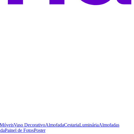
Móveis
Vaso Decorativo
Almofada
Cestaria
Luminária
Almofadas
ada
Painel de Fotos
Poster