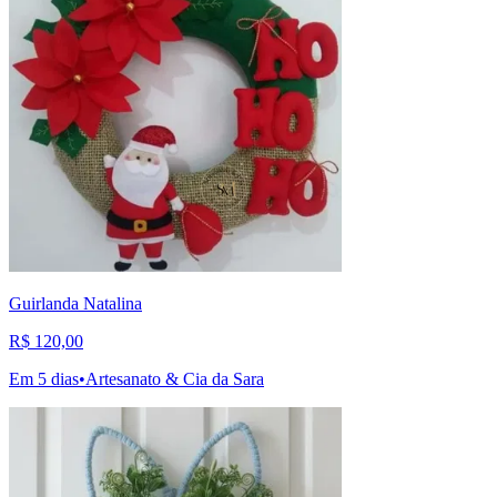
Guirlanda Natalina
R$ 120,00
Em 5 dias
•
Artesanato & Cia da Sara