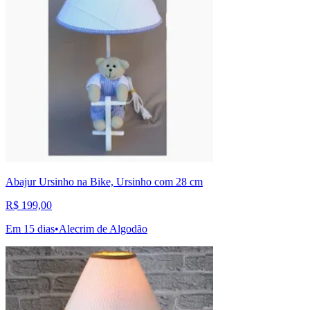
Abajur Ursinho na Bike, Ursinho com 28 cm
R$ 199,00
Em 15 dias
•
Alecrim de Algodão