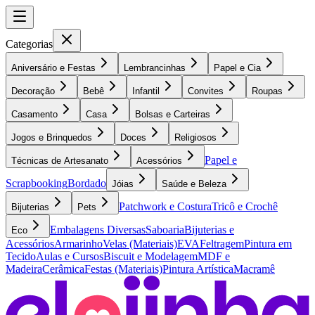
Categorias
Aniversário e Festas
Lembrancinhas
Papel e Cia
Decoração
Bebê
Infantil
Convites
Roupas
Casamento
Casa
Bolsas e Carteiras
Jogos e Brinquedos
Doces
Religiosos
Papel e
Técnicas de Artesanato
Acessórios
Scrapbooking
Bordado
Jóias
Saúde e Beleza
Patchwork e Costura
Tricô e Crochê
Bijuterias
Pets
Embalagens Diversas
Saboaria
Bijuterias e
Eco
Acessórios
Armarinho
Velas (Materiais)
EVA
Feltragem
Pintura em
Tecido
Aulas e Cursos
Biscuit e Modelagem
MDF e
Madeira
Cerâmica
Festas (Materiais)
Pintura Artística
Macramê