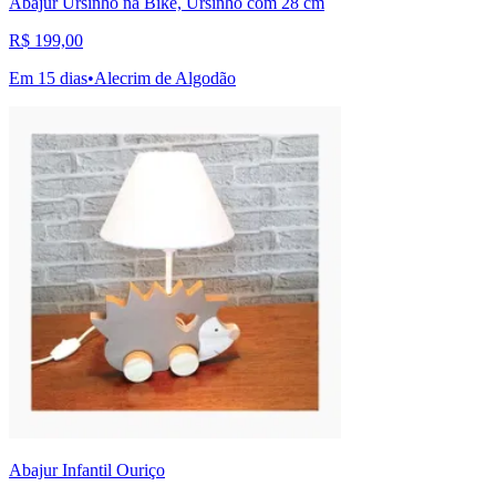
Abajur Ursinho na Bike, Ursinho com 28 cm
R$ 199,00
Em 15 dias
•
Alecrim de Algodão
Abajur Infantil Ouriço