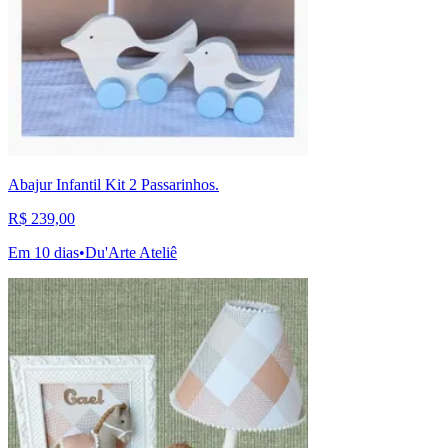
Abajur Infantil Kit 2 Passarinhos.
R$ 239,00
Em 10 dias
•
Du'Arte Ateliê