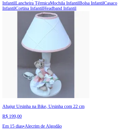
Infantil
Lancheira Térmica
Mochila Infantil
Bolsa Infantil
Casaco
Infantil
Cortina Infantil
Headband Infantil
Abajur Ursinha na Bike, Ursinha com 22 cm
R$ 199,00
Em 15 dias
•
Alecrim de Algodão