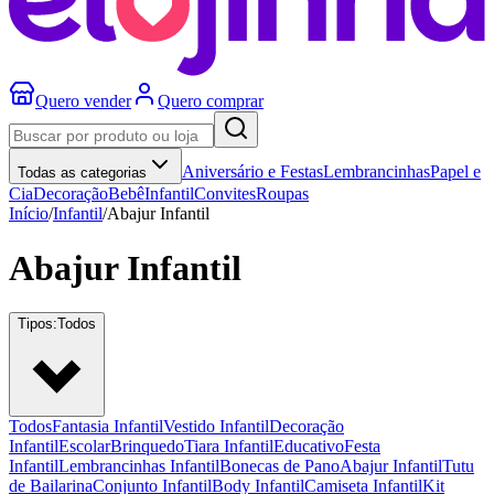
Quero vender
Quero comprar
Aniversário e Festas
Lembrancinhas
Papel e
Todas as categorias
Cia
Decoração
Bebê
Infantil
Convites
Roupas
Início
/
Infantil
/
Abajur Infantil
Abajur Infantil
Tipos:
Todos
Todos
Fantasia Infantil
Vestido Infantil
Decoração
Infantil
Escolar
Brinquedo
Tiara Infantil
Educativo
Festa
Infantil
Lembrancinhas Infantil
Bonecas de Pano
Abajur Infantil
Tutu
de Bailarina
Conjunto Infantil
Body Infantil
Camiseta Infantil
Kit