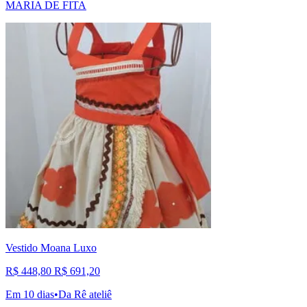
MARIA DE FITA
Vestido Moana Luxo
R$ 448,80
R$ 691,20
Em 10 dias
•
Da Rê ateliê