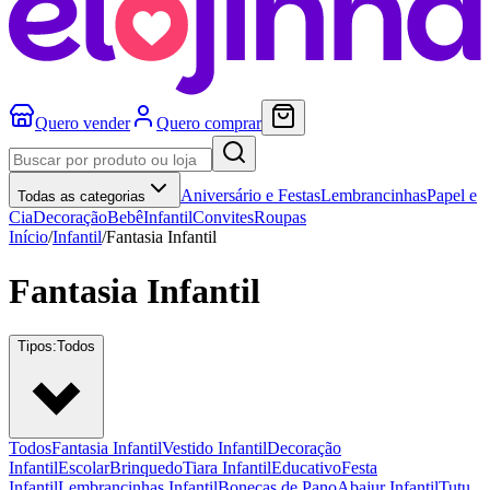
Quero vender
Quero comprar
Aniversário e Festas
Lembrancinhas
Papel e
Todas as categorias
Cia
Decoração
Bebê
Infantil
Convites
Roupas
Início
/
Infantil
/
Fantasia Infantil
Fantasia Infantil
Tipos:
Todos
Todos
Fantasia Infantil
Vestido Infantil
Decoração
Infantil
Escolar
Brinquedo
Tiara Infantil
Educativo
Festa
Infantil
Lembrancinhas Infantil
Bonecas de Pano
Abajur Infantil
Tutu