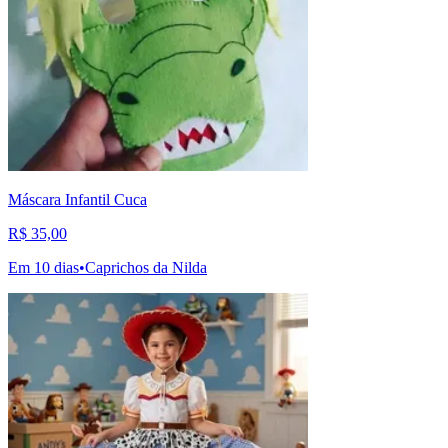
Máscara Infantil Cuca
R$ 35,00
Em 10 dias
•
Caprichos da Nilda