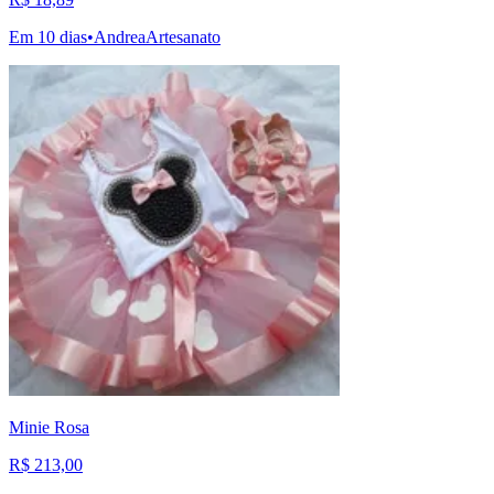
Em 10 dias
•
AndreaArtesanato
Minie Rosa
R$ 213,00