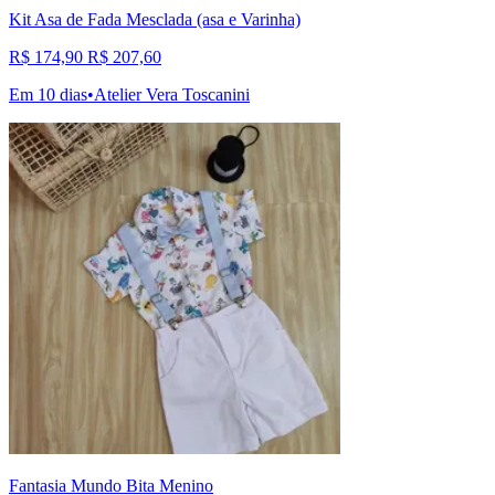
Kit Asa de Fada Mesclada (asa e Varinha)
R$ 174,90
R$ 207,60
Em 10 dias
•
Atelier Vera Toscanini
Fantasia Mundo Bita Menino