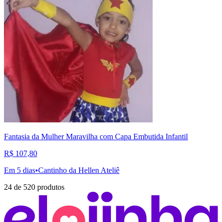
Fantasia da Mulher Maravilha com Capa Embutida Infantil
R$ 107,80
Em 5 dias
•
Cantinho da Hellen Ateliê
24
de
520
produtos