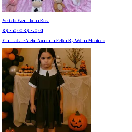
Vestido Fazendinha Rosa
R$ 350,00
R$ 370,00
Em 15 dias
•
Ateliê Amor em Feltro By Wilma Monteiro