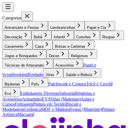
Categorias
Aniversário e Festas
Lembrancinhas
Papel e Cia
Decoração
Bebê
Infantil
Convites
Roupas
Casamento
Casa
Bolsas e Carteiras
Jogos e Brinquedos
Doces
Religiosos
Papel e
Técnicas de Artesanato
Acessórios
Scrapbooking
Bordado
Jóias
Saúde e Beleza
Patchwork e Costura
Tricô e Crochê
Bijuterias
Pets
Embalagens Diversas
Saboaria
Bijuterias e
Eco
Acessórios
Armarinho
EVA
Velas (Materiais)
Aulas e
Cursos
Feltragem
Pintura em Tecido
Biscuit e
Modelagem
Cerâmica
MDF e Madeira
Festas (Materiais)
Pintura
Artística
Macramê