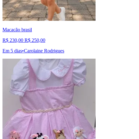
Macacão brasil
R$ 230,00
R$ 250,00
Em 5 dias
•
Carolaine Rodrigues