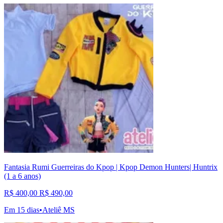
Fantasia Rumi Guerreiras do Kpop | Kpop Demon Hunters| Huntrix
(1 a 6 anos)
R$ 400,00
R$ 490,00
Em 15 dias
•
Ateliê MS