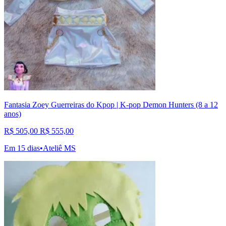
Fantasia Zoey Guerreiras do Kpop | K-pop Demon Hunters (8 a 12
anos)
R$ 505,00
R$ 555,00
Em 15 dias
•
Ateliê MS