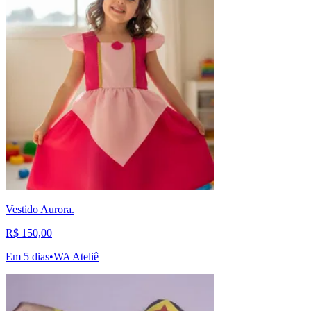
Vestido Aurora.
R$ 150,00
Em 5 dias
•
WA Ateliê