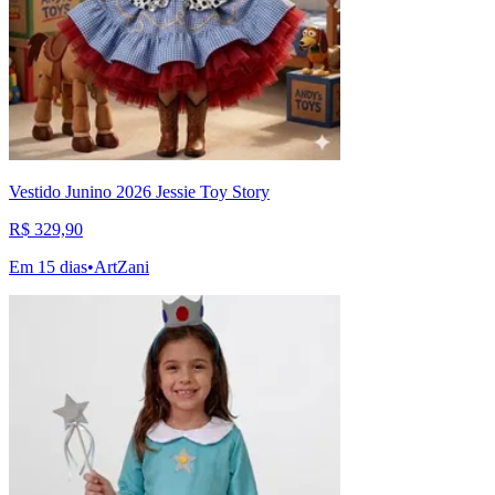
Vestido Junino 2026 Jessie Toy Story
R$ 329,90
Em 15 dias
•
ArtZani