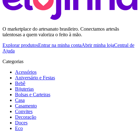
O marketplace do artesanato brasileiro. Conectamos artesãs
talentosas a quem valoriza o feito à mão.
Explorar produtos
Entrar na minha conta
Abrir minha loja
Central de
Ajuda
Categorias
Acessórios
Aniversário e Festas
Bebê
Bijuterias
Bolsas e Carteiras
Casa
Casamento
Convites
Decoração
Doces
Eco