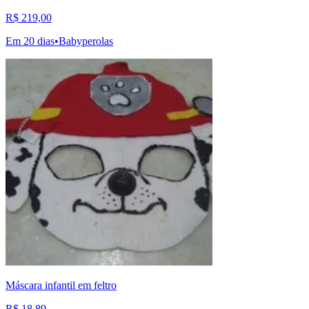
R$ 219,00
Em 20 dias
•
Babyperolas
Máscara infantil em feltro
R$ 18,89