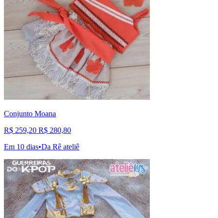
Conjunto Moana
R$ 259,20
R$ 280,80
Em 10 dias
•
Da Rê ateliê