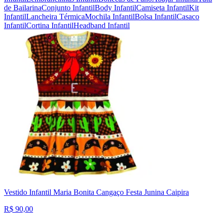
de Bailarina
Conjunto Infantil
Body Infantil
Camiseta Infantil
Kit
Infantil
Lancheira Térmica
Mochila Infantil
Bolsa Infantil
Casaco
Infantil
Cortina Infantil
Headband Infantil
Vestido Infantil Maria Bonita Cangaço Festa Junina Caipira
R$ 90,00