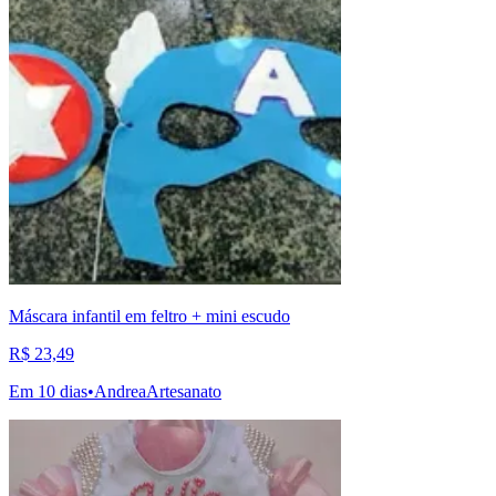
Máscara infantil em feltro + mini escudo
R$ 23,49
Em 10 dias
•
AndreaArtesanato