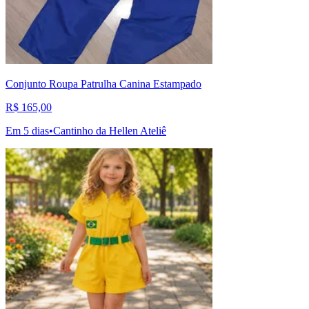
Conjunto Roupa Patrulha Canina Estampado
R$ 165,00
Em 5 dias
•
Cantinho da Hellen Ateliê