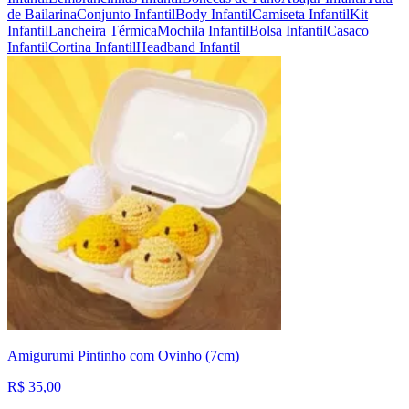
de Bailarina
Conjunto Infantil
Body Infantil
Camiseta Infantil
Kit
Infantil
Lancheira Térmica
Mochila Infantil
Bolsa Infantil
Casaco
Infantil
Cortina Infantil
Headband Infantil
Amigurumi Pintinho com Ovinho (7cm)
R$ 35,00