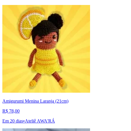
Amigurumi Menina Laranja (21cm)
R$ 78,00
Em 20 dias
•
Ateliê AWA'RÁ