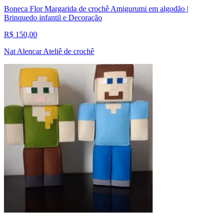
Boneca Flor Margarida de crochê Amigurumi em algodão |
Brinquedo infantil e Decoração
R$ 150,00
Nat Alencar Ateliê de crochê