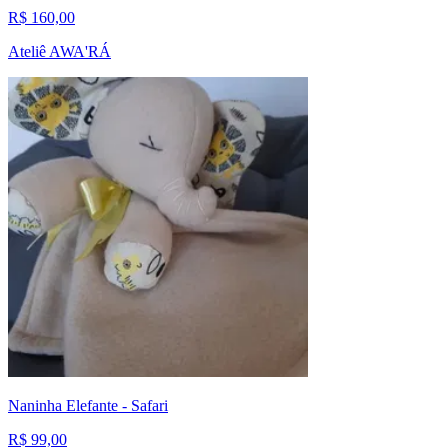
R$ 160,00
Ateliê AWA'RÁ
Naninha Elefante - Safari
R$ 99,00