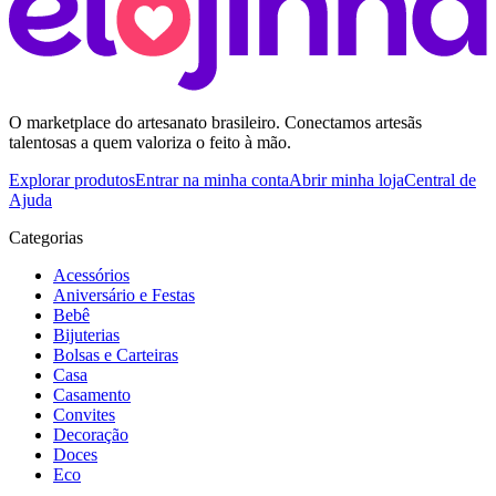
O marketplace do artesanato brasileiro. Conectamos artesãs
talentosas a quem valoriza o feito à mão.
Explorar produtos
Entrar na minha conta
Abrir minha loja
Central de
Ajuda
Categorias
Acessórios
Aniversário e Festas
Bebê
Bijuterias
Bolsas e Carteiras
Casa
Casamento
Convites
Decoração
Doces
Eco