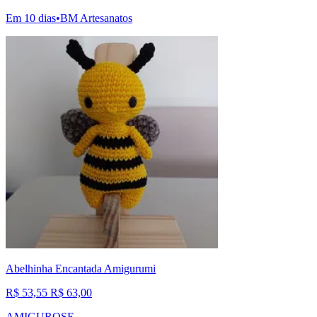
Em 10 dias
•
BM Artesanatos
Abelhinha Encantada Amigurumi
R$ 53,55
R$ 63,00
AMIGUROSE