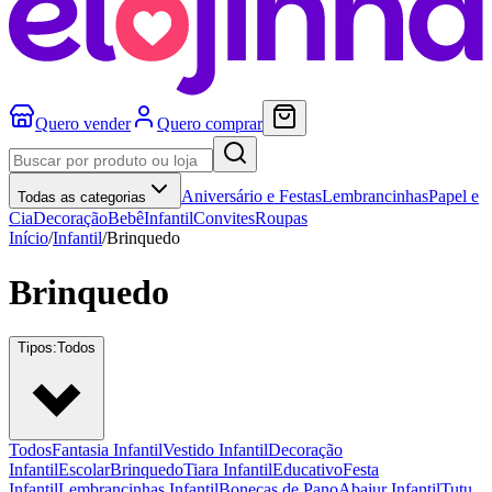
Quero vender
Quero comprar
Aniversário e Festas
Lembrancinhas
Papel e
Todas as categorias
Cia
Decoração
Bebê
Infantil
Convites
Roupas
Início
/
Infantil
/
Brinquedo
Brinquedo
Tipos:
Todos
Todos
Fantasia Infantil
Vestido Infantil
Decoração
Infantil
Escolar
Brinquedo
Tiara Infantil
Educativo
Festa
Infantil
Lembrancinhas Infantil
Bonecas de Pano
Abajur Infantil
Tutu