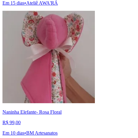
Em 15 dias
•
Ateliê AWA'RÁ
Naninha Elefante- Rosa Floral
R$ 99,00
Em 10 dias
•
BM Artesanatos