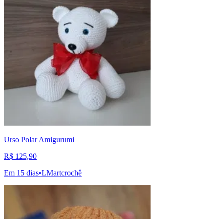
Urso Polar Amigurumi
R$ 125,90
Em 15 dias
•
LMartcrochê