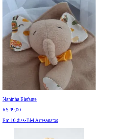
Naninha Elefante
R$ 99,00
Em 10 dias
•
BM Artesanatos