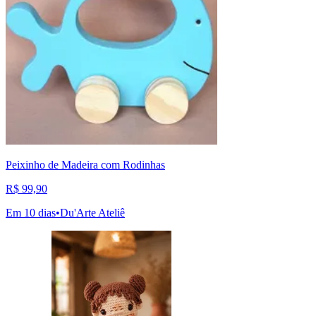
Peixinho de Madeira com Rodinhas
R$ 99,90
Em 10 dias
•
Du'Arte Ateliê