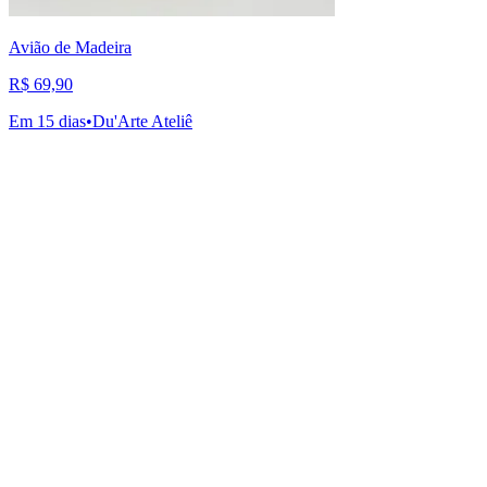
Avião de Madeira
R$ 69,90
Em 15 dias
•
Du'Arte Ateliê