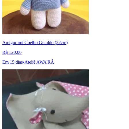
Amigurumi Coelho Geraldo (22cm)
R$ 120,00
Em 15 dias
•
Ateliê AWA'RÁ