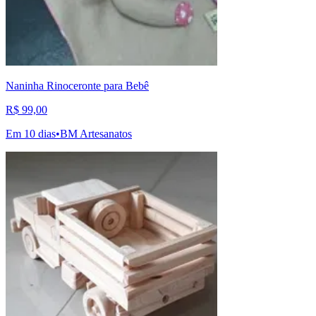
Naninha Rinoceronte para Bebê
R$ 99,00
Em 10 dias
•
BM Artesanatos