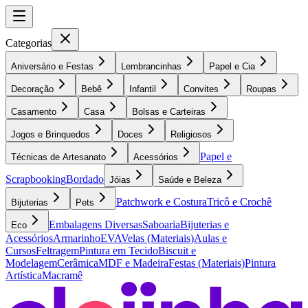
Categorias
Aniversário e Festas
Lembrancinhas
Papel e Cia
Decoração
Bebê
Infantil
Convites
Roupas
Casamento
Casa
Bolsas e Carteiras
Jogos e Brinquedos
Doces
Religiosos
Papel e
Técnicas de Artesanato
Acessórios
Scrapbooking
Bordado
Jóias
Saúde e Beleza
Patchwork e Costura
Tricô e Crochê
Bijuterias
Pets
Embalagens Diversas
Saboaria
Bijuterias e
Eco
Acessórios
Armarinho
EVA
Velas (Materiais)
Aulas e
Cursos
Feltragem
Pintura em Tecido
Biscuit e
Modelagem
Cerâmica
MDF e Madeira
Festas (Materiais)
Pintura
Artística
Macramê