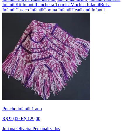
Infantil
Kit Infantil
Lancheira Térmica
Mochila Infantil
Bolsa
Infantil
Casaco Infantil
Cortina Infantil
Headband Infantil
Poncho infantil 1 ano
R$ 99,00
R$ 129,00
Juliana Oliveira Personalizados