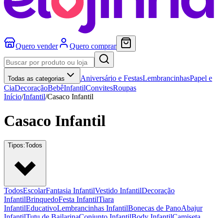
Quero vender
Quero comprar
Aniversário e Festas
Lembrancinhas
Papel e
Todas as categorias
Cia
Decoração
Bebê
Infantil
Convites
Roupas
Início
/
Infantil
/
Casaco Infantil
Casaco Infantil
Tipos:
Todos
Todos
Escolar
Fantasia Infantil
Vestido Infantil
Decoração
Infantil
Brinquedo
Festa Infantil
Tiara
Infantil
Educativo
Lembrancinhas Infantil
Bonecas de Pano
Abajur
Infantil
Tutu de Bailarina
Conjunto Infantil
Body Infantil
Camiseta