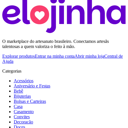
O marketplace do artesanato brasileiro. Conectamos artesãs
talentosas a quem valoriza o feito à mão.
Explorar produtos
Entrar na minha conta
Abrir minha loja
Central de
Ajuda
Categorias
Acessórios
Aniversário e Festas
Bebê
Bijuterias
Bolsas e Carteiras
Casa
Casamento
Convites
Decoração
Doces