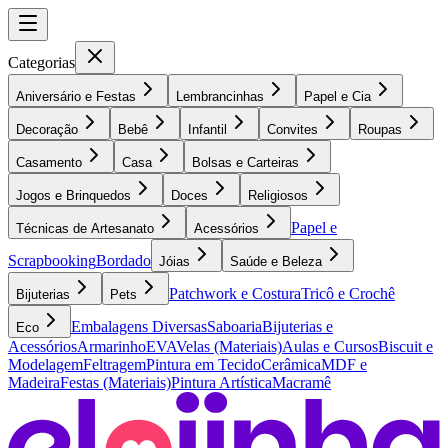
Categorias
Aniversário e Festas
Lembrancinhas
Papel e Cia
Decoração
Bebê
Infantil
Convites
Roupas
Casamento
Casa
Bolsas e Carteiras
Jogos e Brinquedos
Doces
Religiosos
Papel e
Técnicas de Artesanato
Acessórios
Scrapbooking
Bordado
Jóias
Saúde e Beleza
Patchwork e Costura
Tricô e Crochê
Bijuterias
Pets
Embalagens Diversas
Saboaria
Bijuterias e
Eco
Acessórios
Armarinho
EVA
Velas (Materiais)
Aulas e Cursos
Biscuit e
Modelagem
Feltragem
Pintura em Tecido
Cerâmica
MDF e
Madeira
Festas (Materiais)
Pintura Artística
Macramê