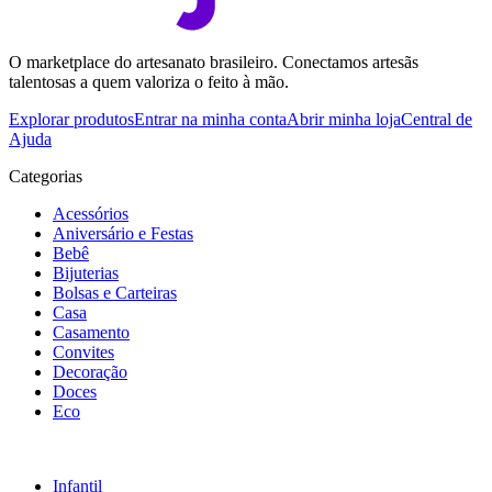
O marketplace do artesanato brasileiro. Conectamos artesãs
talentosas a quem valoriza o feito à mão.
Explorar produtos
Entrar na minha conta
Abrir minha loja
Central de
Ajuda
Categorias
Acessórios
Aniversário e Festas
Bebê
Bijuterias
Bolsas e Carteiras
Casa
Casamento
Convites
Decoração
Doces
Eco
Infantil