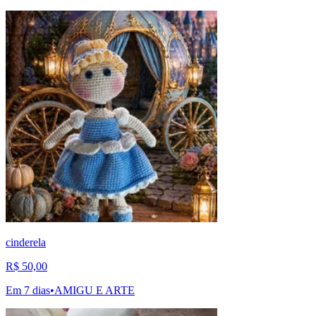
cinderela
R$ 50,00
Em 7 dias
•
AMIGU E ARTE