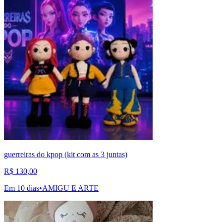
guerreiras do kpop (kit com as 3 juntas)
R$ 130,00
Em 10 dias
•
AMIGU E ARTE