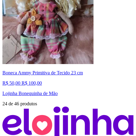
Boneca Ammy Primitiva de Tecido 23 cm
R$ 50,00
R$ 100,00
Lojinha Bonequinha de Mão
24
de
46
produtos