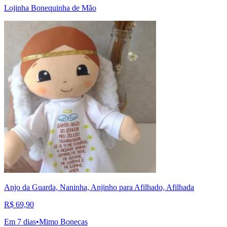
Lojinha Bonequinha de Mão
Anjo da Guarda, Naninha, Anjinho para Afilhado, Afilhada
R$ 69,90
Em 7 dias
•
Mimo Bonecas