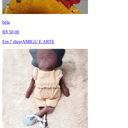
bela
R$ 50,00
Em 7 dias
•
AMIGU E ARTE