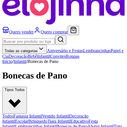
Quero vender
Quero comprar
Aniversário e Festas
Lembrancinhas
Papel e
Todas as categorias
Cia
Decoração
Bebê
Infantil
Convites
Roupas
Início
/
Infantil
/
Bonecas de Pano
Bonecas de Pano
Tipos:
Todos
Todos
Fantasia Infantil
Vestido Infantil
Decoração
Infantil
Escolar
Brinquedo
Tiara Infantil
Educativo
Festa
Infantil
Lembrancinhas Infantil
Bonecas de Pano
Abajur Infantil
Tutu