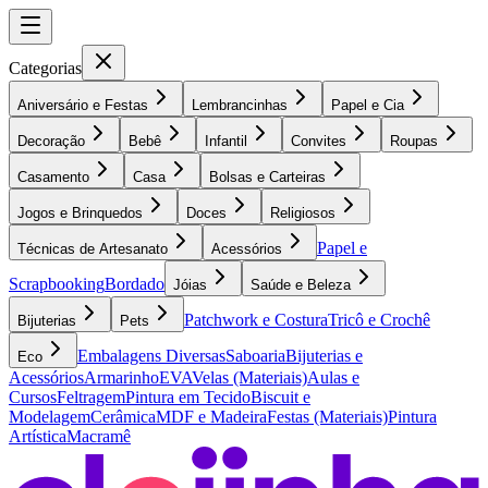
Categorias
Aniversário e Festas
Lembrancinhas
Papel e Cia
Decoração
Bebê
Infantil
Convites
Roupas
Casamento
Casa
Bolsas e Carteiras
Jogos e Brinquedos
Doces
Religiosos
Papel e
Técnicas de Artesanato
Acessórios
Scrapbooking
Bordado
Jóias
Saúde e Beleza
Patchwork e Costura
Tricô e Crochê
Bijuterias
Pets
Embalagens Diversas
Saboaria
Bijuterias e
Eco
Acessórios
Armarinho
EVA
Velas (Materiais)
Aulas e
Cursos
Feltragem
Pintura em Tecido
Biscuit e
Modelagem
Cerâmica
MDF e Madeira
Festas (Materiais)
Pintura
Artística
Macramê