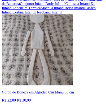
de Bailarina
Conjunto Infantil
Body Infantil
Camiseta Infantil
Kit
Infantil
Lancheira Térmica
Mochila Infantil
Bolsa Infantil
Casaco
Infantil
Cortina Infantil
Headband Infantil
Corpo de Boneca em Algodão Cru Manu 38 cm
R$ 22,00
R$ 30,00